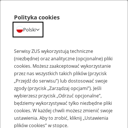
Polityka cookies
Polski
Menu
Szukaj
Serwisy ZUS wykorzystują techniczne
(niezbędne) oraz analityczne (opcjonalne) pliki
cookies. Możesz zaakceptować wykorzystanie
Szkolenia
przez nas wszystkich takich plików (przycisk
„Przejdź do serwisu”) lub dostosować swoje
zgody (przycisk „Zarządzaj opcjami”). Jeśli
wybierzesz przycisk „Odrzuć opcjonalne”,
będziemy wykorzystywać tylko niezbędne pliki
cookies. W każdej chwili możesz zmienić swoje
Zaproś ZUS do siebie: eZUS, wizyty
ustawienia. Aby to zrobić, kliknij „Ustawienia
rezerwowane, e-wizyty, Aktywni 50+
plików cookies” w stopce.