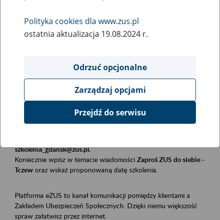
Polityka cookies dla www.zus.pl
Rodzaj wydarzenia
ostatnia aktualizacja 19.08.2024 r.
Szkolenia
Obszar merytoryczny
Odrzuć opcjonalne
Płatnicy, ubezpieczeni, świadczeniobiorcy
Zarządzaj opcjami
Opis wydarzenia
Przejdź do serwisu
Szkolenie stacjonarne w siedzibie firmy, instytucji, urzędu.
Zgłoszenia przyjmujemy mailowo pod adresem
szkolenia_gdansk@zus.pl.
Koniecznie wpisz w temacie wiadomości
Zaproś ZUS do siebie -
Tczew
oraz wskaż proponowaną datę szkolenia.
Platforma eZUS to kanał komunikacji pomiędzy klientami a
Zakładem Ubezpieczeń Społecznych. Dzięki niemu większość
spraw załatwisz przez internet.