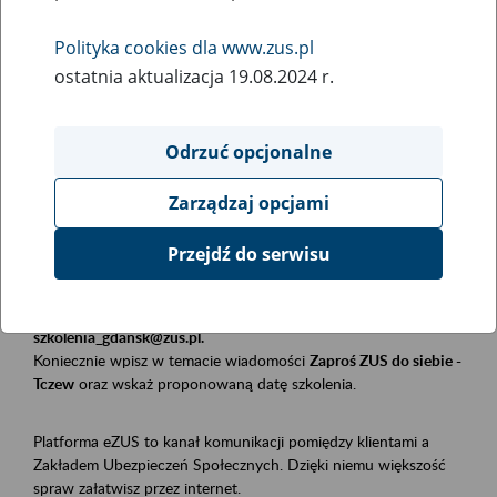
Polityka cookies dla www.zus.pl
Rodzaj wydarzenia
ostatnia aktualizacja 19.08.2024 r.
Szkolenia
Obszar merytoryczny
Odrzuć opcjonalne
Płatnicy, ubezpieczeni, świadczeniobiorcy
Zarządzaj opcjami
Opis wydarzenia
Przejdź do serwisu
Szkolenie stacjonarne w siedzibie firmy, instytucji, urzędu.
Zgłoszenia przyjmujemy mailowo pod adresem
szkolenia_gdansk@zus.pl.
Koniecznie wpisz w temacie wiadomości
Zaproś ZUS do siebie -
Tczew
oraz wskaż proponowaną datę szkolenia.
Platforma eZUS to kanał komunikacji pomiędzy klientami a
Zakładem Ubezpieczeń Społecznych. Dzięki niemu większość
spraw załatwisz przez internet.