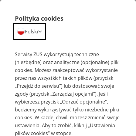
Polityka cookies
Polski
Menu
Szukaj
Serwisy ZUS wykorzystują techniczne
(niezbędne) oraz analityczne (opcjonalne) pliki
cookies. Możesz zaakceptować wykorzystanie
Szkolenia
przez nas wszystkich takich plików (przycisk
„Przejdź do serwisu”) lub dostosować swoje
zgody (przycisk „Zarządzaj opcjami”). Jeśli
wybierzesz przycisk „Odrzuć opcjonalne”,
będziemy wykorzystywać tylko niezbędne pliki
cookies. W każdej chwili możesz zmienić swoje
Zaproś ZUS do siebie: eZUS, wizyty
ustawienia. Aby to zrobić, kliknij „Ustawienia
rezerwowane, e-wizyty, Aktywni 50+
plików cookies” w stopce.