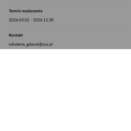
Termin wydarzenia
2026.03.02
-
2026.12.30
Kontakt
szkolenia_gdansk@zus.pl
Powrót do listy
Zamówienia publiczne
Oferty pracy w ZUS
Praktyki i staże w ZUS