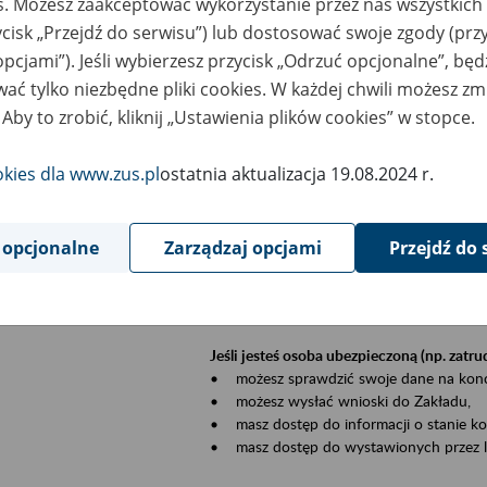
es. Możesz zaakceptować wykorzystanie przez nas wszystkich 
dzaj wydarzenia
Szkolenia
ycisk „Przejdź do serwisu”) lub dostosować swoje zgody (przy
opcjami”). Jeśli wybierzesz przycisk „Odrzuć opcjonalne”, bę
szar merytoryczny
Płatnicy, ubezpieczeni, świadczeniobiorcy
ać tylko niezbędne pliki cookies. W każdej chwili możesz zm
 Aby to zrobić, kliknij „Ustawienia plików cookies” w stopce.
is wydarzenia
Szkolenie stacjonarne w siedzibie firmy, in
okies dla www.zus.pl
ostatnia aktualizacja 19.08.2024 r.
Zgłoszenia przyjmujemy mailowo pod ad
Koniecznie wpisz w temacie wiadomości
datę szkolenia.
 opcjonalne
Zarządzaj opcjami
Przejdź do 
Platforma eZUS to kanał komunikacji pom
Dzięki niemu większość spraw załatwisz pr
Jeśli jesteś osoba ubezpieczoną (np. zatr
• możesz sprawdzić swoje dane na konc
• możesz wysłać wnioski do Zakładu,
• masz dostęp do informacji o stanie k
• masz dostęp do wystawionych przez l