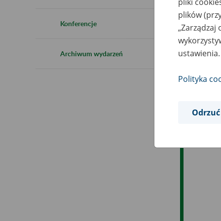
pliki cooki
Ro
plików (prz
Konferencje
„Zarządzaj 
Ob
wykorzystyw
ustawienia.
Archiwum wydarzeń
Op
Polityka co
Odrzuć