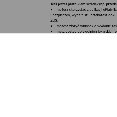
Jeśli jesteś płatnikiem składek (np. przeds
• możesz skorzystać z aplikacji ePłatnik,
ubezpieczeń, wypełnisz i przekażesz dok
ZUS;
• możesz złożyć wniosek o wydanie zaśw
• masz dostęp do zwolnień lekarskich s
Jeśli jesteś świadczeniobiorcą:
• masz dostęp m.in. do formularza PIT 1
do formularza PIT 40A, czyli rocznego ob
• możesz zarezerwować wizytę;
• możesz też złożyć wniosek o zmianę 
Aktywni 50+ to inicjatywa, która pokazuje
wartość.
Program ten to:
• promocja aktywności zawodowej osób p
• zachęcanie do świadomego planowania 
ZUS przez działania informacyjne i eduka
kontynuowaniu aktywności zawodowej, d