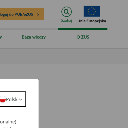
loguj do
PUE/eZUS
Szukaj
y
Baza wiedzy
O ZUS
Polski
ty
 50+
jonalne)