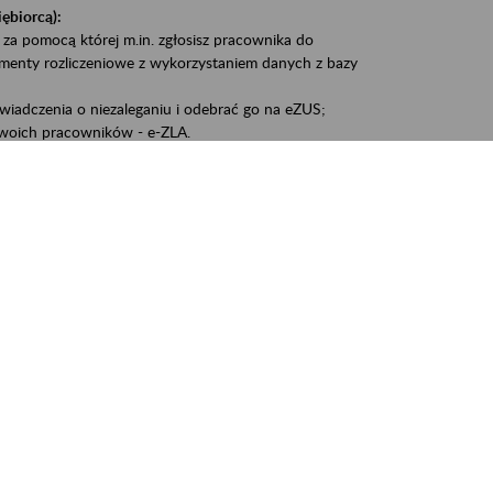
iębiorcą):
 za pomocą której m.in. zgłosisz pracownika do
umenty rozliczeniowe z wykorzystaniem danych z bazy
iadczenia o niezaleganiu i odebrać go na eZUS;
woich pracowników - e-ZLA.
1A, czyli informacji o dochodach uzyskanych od ZUS lub
liczenia podatku przez ZUS;
swoich danych.
, że wiek jest atutem, a doświadczenie ma realną
o pięćdziesiątym roku życia;
kariery i przyszłych świadczeń.
cyjne wspiera osoby dojrzałe w podejmowaniu i
baniu o zdrowie oraz przełamywaniu stereotypów