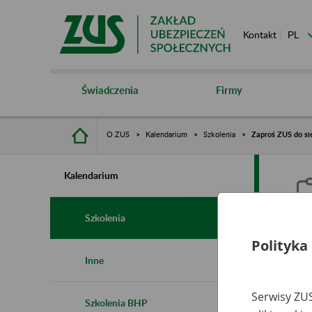
Kontakt
Świadczenia
Firmy
O ZUS
Kalendarium
Szkolenia
Zaproś ZUS do si
Kalendarium
Szkolenia
Polityka
Z
Inne
r
Serwisy ZUS
Szkolenia BHP