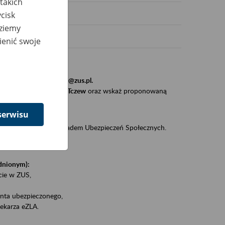
takich
cisk
dziemy
ienić swoje
stytucji, urzędu.
resem
szkolenia_gdansk@zus.pl.
Zaproś ZUS do siebie - Tczew
oraz wskaż proponowaną
serwisu
iędzy klientami a Zakładem Ubezpieczeń Społecznych.
zez internet.
udnionym):
ie w ZUS,
onta ubezpieczonego,
ekarza eZLA.