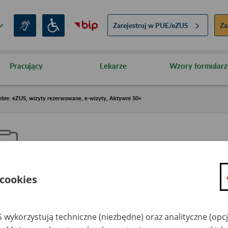
Zarejestruj w
PUE/eZUS
Za
Pracujący
Lekarze
Wzory formularz
ebie: eZUS, wizyty rezerwowane, e-wizyty, Aktywni 50+
 cookies
aproś ZUS do siebie: eZUS, wizy
ezerwowane, e-wizyty, Aktywni
 wykorzystują techniczne (niezbędne) oraz analityczne (opc