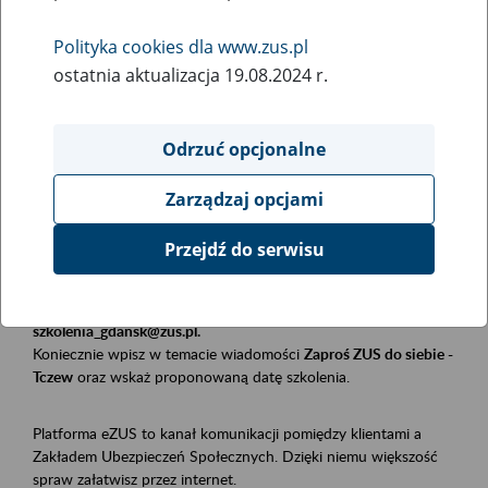
Polityka cookies dla www.zus.pl
Rodzaj wydarzenia
ostatnia aktualizacja 19.08.2024 r.
Szkolenia
Obszar merytoryczny
Odrzuć opcjonalne
Płatnicy, ubezpieczeni, świadczeniobiorcy
Zarządzaj opcjami
Opis wydarzenia
Przejdź do serwisu
Szkolenie stacjonarne w siedzibie firmy, instytucji, urzędu.
Zgłoszenia przyjmujemy mailowo pod adresem
szkolenia_gdansk@zus.pl.
Koniecznie wpisz w temacie wiadomości
Zaproś ZUS do siebie -
Tczew
oraz wskaż proponowaną datę szkolenia.
Platforma eZUS to kanał komunikacji pomiędzy klientami a
Zakładem Ubezpieczeń Społecznych. Dzięki niemu większość
spraw załatwisz przez internet.