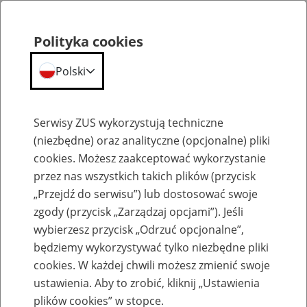
Polityka cookies
Polski
Menu
Szukaj
Serwisy ZUS wykorzystują techniczne
(niezbędne) oraz analityczne (opcjonalne) pliki
cookies. Możesz zaakceptować wykorzystanie
Szkolenia
przez nas wszystkich takich plików (przycisk
„Przejdź do serwisu”) lub dostosować swoje
zgody (przycisk „Zarządzaj opcjami”). Jeśli
wybierzesz przycisk „Odrzuć opcjonalne”,
będziemy wykorzystywać tylko niezbędne pliki
cookies. W każdej chwili możesz zmienić swoje
Zaproś ZUS do siebie: eZUS, wizyty
ustawienia. Aby to zrobić, kliknij „Ustawienia
rezerwowane, e-wizyty, Aktywni 50+
plików cookies” w stopce.