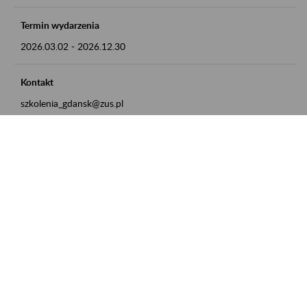
Termin wydarzenia
2026.03.02
-
2026.12.30
Kontakt
szkolenia_gdansk@zus.pl
Powrót do listy
Zamówienia publiczne
Oferty pracy w ZUS
Praktyki i staże w ZUS