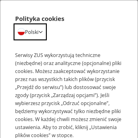
Polityka cookies
Polski
Menu
Szukaj
Serwisy ZUS wykorzystują techniczne
(niezbędne) oraz analityczne (opcjonalne) pliki
cookies. Możesz zaakceptować wykorzystanie
Szkolenia
przez nas wszystkich takich plików (przycisk
„Przejdź do serwisu”) lub dostosować swoje
zgody (przycisk „Zarządzaj opcjami”). Jeśli
wybierzesz przycisk „Odrzuć opcjonalne”,
będziemy wykorzystywać tylko niezbędne pliki
cookies. W każdej chwili możesz zmienić swoje
Zaproś ZUS do siebie: eZUS, wizyty
ustawienia. Aby to zrobić, kliknij „Ustawienia
rezerwowane, e-wizyty, Aktywni 50+
plików cookies” w stopce.