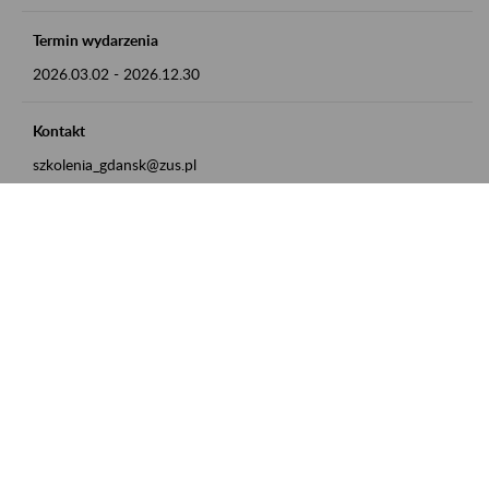
Termin wydarzenia
2026.03.02
-
2026.12.30
Kontakt
szkolenia_gdansk@zus.pl
Powrót do listy
Zamówienia publiczne
Oferty pracy w ZUS
Praktyki i staże w ZUS