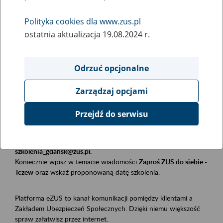
Polityka cookies dla www.zus.pl
Rodzaj wydarzenia
ostatnia aktualizacja 19.08.2024 r.
Szkolenia
Obszar merytoryczny
Odrzuć opcjonalne
Płatnicy, ubezpieczeni, świadczeniobiorcy
Zarządzaj opcjami
Opis wydarzenia
Przejdź do serwisu
Szkolenie stacjonarne w siedzibie firmy, instytucji, urzędu.
Zgłoszenia przyjmujemy mailowo pod adresem
szkolenia_gdansk@zus.pl.
Koniecznie wpisz w temacie wiadomości
Zaproś ZUS do siebie -
Tczew
oraz wskaż proponowaną datę szkolenia.
Platforma eZUS to kanał komunikacji pomiędzy klientami a
Zakładem Ubezpieczeń Społecznych. Dzięki niemu większość
spraw załatwisz przez internet.