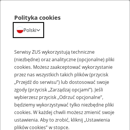
Polityka cookies
Polski
Menu
Szukaj
Serwisy ZUS wykorzystują techniczne
(niezbędne) oraz analityczne (opcjonalne) pliki
cookies. Możesz zaakceptować wykorzystanie
Szkolenia
przez nas wszystkich takich plików (przycisk
„Przejdź do serwisu”) lub dostosować swoje
zgody (przycisk „Zarządzaj opcjami”). Jeśli
wybierzesz przycisk „Odrzuć opcjonalne”,
będziemy wykorzystywać tylko niezbędne pliki
cookies. W każdej chwili możesz zmienić swoje
Zaproś ZUS do siebie: eZUS, wizyty
ustawienia. Aby to zrobić, kliknij „Ustawienia
rezerwowane, e-wizyty, Aktywni 50+
plików cookies” w stopce.