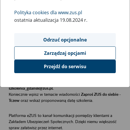
Polityka cookies dla www.zus.pl
Rodzaj wydarzenia
ostatnia aktualizacja 19.08.2024 r.
Szkolenia
Obszar merytoryczny
Odrzuć opcjonalne
Płatnicy, ubezpieczeni, świadczeniobiorcy
Zarządzaj opcjami
Opis wydarzenia
Przejdź do serwisu
Szkolenie stacjonarne w siedzibie firmy, instytucji, urzędu.
Zgłoszenia przyjmujemy mailowo pod adresem
szkolenia_gdansk@zus.pl.
Koniecznie wpisz w temacie wiadomości
Zaproś ZUS do siebie -
Tczew
oraz wskaż proponowaną datę szkolenia.
Platforma eZUS to kanał komunikacji pomiędzy klientami a
Zakładem Ubezpieczeń Społecznych. Dzięki niemu większość
spraw załatwisz przez internet.