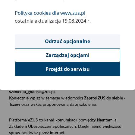
Polityka cookies dla www.zus.pl
Rodzaj wydarzenia
ostatnia aktualizacja 19.08.2024 r.
Szkolenia
Obszar merytoryczny
Odrzuć opcjonalne
Płatnicy, ubezpieczeni, świadczeniobiorcy
Zarządzaj opcjami
Opis wydarzenia
Przejdź do serwisu
Szkolenie stacjonarne w siedzibie firmy, instytucji, urzędu.
Zgłoszenia przyjmujemy mailowo pod adresem
szkolenia_gdansk@zus.pl.
Koniecznie wpisz w temacie wiadomości
Zaproś ZUS do siebie -
Tczew
oraz wskaż proponowaną datę szkolenia.
Platforma eZUS to kanał komunikacji pomiędzy klientami a
Zakładem Ubezpieczeń Społecznych. Dzięki niemu większość
spraw załatwisz przez internet.