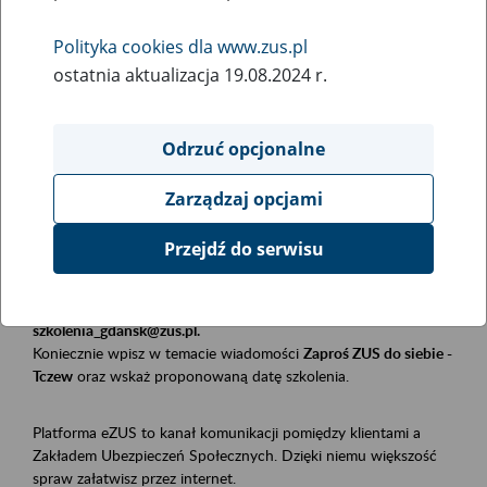
Polityka cookies dla www.zus.pl
Rodzaj wydarzenia
ostatnia aktualizacja 19.08.2024 r.
Szkolenia
Obszar merytoryczny
Odrzuć opcjonalne
Płatnicy, ubezpieczeni, świadczeniobiorcy
Zarządzaj opcjami
Opis wydarzenia
Przejdź do serwisu
Szkolenie stacjonarne w siedzibie firmy, instytucji, urzędu.
Zgłoszenia przyjmujemy mailowo pod adresem
szkolenia_gdansk@zus.pl.
Koniecznie wpisz w temacie wiadomości
Zaproś ZUS do siebie -
Tczew
oraz wskaż proponowaną datę szkolenia.
Platforma eZUS to kanał komunikacji pomiędzy klientami a
Zakładem Ubezpieczeń Społecznych. Dzięki niemu większość
spraw załatwisz przez internet.