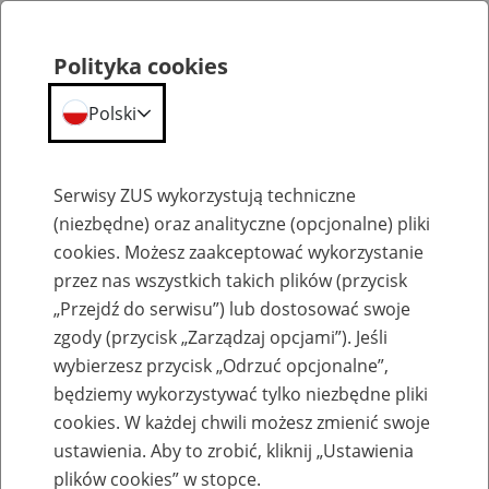
Polityka cookies
Polski
Menu
Szukaj
Serwisy ZUS wykorzystują techniczne
(niezbędne) oraz analityczne (opcjonalne) pliki
cookies. Możesz zaakceptować wykorzystanie
Szkolenia
przez nas wszystkich takich plików (przycisk
„Przejdź do serwisu”) lub dostosować swoje
zgody (przycisk „Zarządzaj opcjami”). Jeśli
wybierzesz przycisk „Odrzuć opcjonalne”,
będziemy wykorzystywać tylko niezbędne pliki
cookies. W każdej chwili możesz zmienić swoje
Zaproś ZUS do siebie: eZUS, wizyty
ustawienia. Aby to zrobić, kliknij „Ustawienia
rezerwowane, e-wizyty, Aktywni 50+
plików cookies” w stopce.