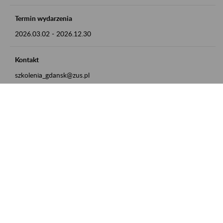
Termin wydarzenia
2026.03.02
-
2026.12.30
Kontakt
szkolenia_gdansk@zus.pl
Powrót do listy
Zamówienia publiczne
Oferty pracy w ZUS
Praktyki i staże w ZUS