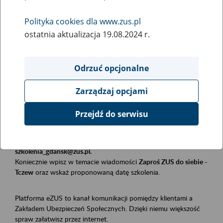
Polityka cookies dla www.zus.pl
Rodzaj wydarzenia
ostatnia aktualizacja 19.08.2024 r.
Szkolenia
Obszar merytoryczny
Odrzuć opcjonalne
Płatnicy, ubezpieczeni, świadczeniobiorcy
Zarządzaj opcjami
Opis wydarzenia
Przejdź do serwisu
Szkolenie stacjonarne w siedzibie firmy, instytucji, urzędu.
Zgłoszenia przyjmujemy mailowo pod adresem
szkolenia_gdansk@zus.pl.
Koniecznie wpisz w temacie wiadomości
Zaproś ZUS do siebie -
Tczew
oraz wskaż proponowaną datę szkolenia.
Platforma eZUS to kanał komunikacji pomiędzy klientami a
Zakładem Ubezpieczeń Społecznych. Dzięki niemu większość
spraw załatwisz przez internet.