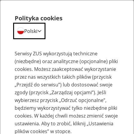
Polityka cookies
Polski
Menu
Szukaj
Serwisy ZUS wykorzystują techniczne
(niezbędne) oraz analityczne (opcjonalne) pliki
cookies. Możesz zaakceptować wykorzystanie
Szkolenia
przez nas wszystkich takich plików (przycisk
„Przejdź do serwisu”) lub dostosować swoje
zgody (przycisk „Zarządzaj opcjami”). Jeśli
wybierzesz przycisk „Odrzuć opcjonalne”,
będziemy wykorzystywać tylko niezbędne pliki
cookies. W każdej chwili możesz zmienić swoje
Zaproś ZUS do siebie: eZUS, wizyty
ustawienia. Aby to zrobić, kliknij „Ustawienia
rezerwowane, e-wizyty, Aktywni 50+
plików cookies” w stopce.