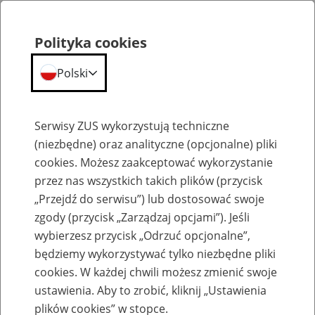
Polityka cookies
Polski
Menu
Szukaj
Serwisy ZUS wykorzystują techniczne
(niezbędne) oraz analityczne (opcjonalne) pliki
cookies. Możesz zaakceptować wykorzystanie
Szkolenia
przez nas wszystkich takich plików (przycisk
„Przejdź do serwisu”) lub dostosować swoje
zgody (przycisk „Zarządzaj opcjami”). Jeśli
wybierzesz przycisk „Odrzuć opcjonalne”,
będziemy wykorzystywać tylko niezbędne pliki
cookies. W każdej chwili możesz zmienić swoje
Zaproś ZUS do siebie: eZUS, wizyty
ustawienia. Aby to zrobić, kliknij „Ustawienia
rezerwowane, e-wizyty, Aktywni 50+
plików cookies” w stopce.