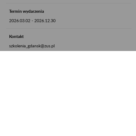
Termin wydarzenia
2026.03.02
-
2026.12.30
Kontakt
szkolenia_gdansk@zus.pl
Powrót do listy
Zamówienia publiczne
Oferty pracy w ZUS
Praktyki i staże w ZUS