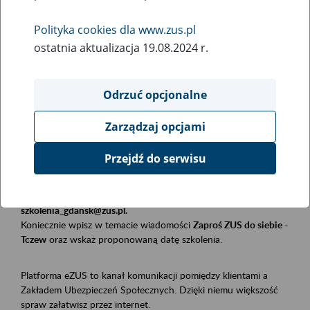
Polityka cookies dla www.zus.pl
Rodzaj wydarzenia
ostatnia aktualizacja 19.08.2024 r.
Szkolenia
Obszar merytoryczny
Odrzuć opcjonalne
Płatnicy, ubezpieczeni, świadczeniobiorcy
Zarządzaj opcjami
Opis wydarzenia
Przejdź do serwisu
Szkolenie stacjonarne w siedzibie firmy, instytucji, urzędu.
Zgłoszenia przyjmujemy mailowo pod adresem
szkolenia_gdansk@zus.pl.
Koniecznie wpisz w temacie wiadomości
Zaproś ZUS do siebie -
Tczew
oraz wskaż proponowaną datę szkolenia.
Platforma eZUS to kanał komunikacji pomiędzy klientami a
Zakładem Ubezpieczeń Społecznych. Dzięki niemu większość
spraw załatwisz przez internet.