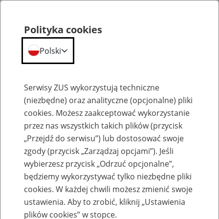
Polityka cookies
Polski
Menu
Szukaj
Serwisy ZUS wykorzystują techniczne
(niezbędne) oraz analityczne (opcjonalne) pliki
cookies. Możesz zaakceptować wykorzystanie
Szkolenia
przez nas wszystkich takich plików (przycisk
„Przejdź do serwisu”) lub dostosować swoje
zgody (przycisk „Zarządzaj opcjami”). Jeśli
wybierzesz przycisk „Odrzuć opcjonalne”,
będziemy wykorzystywać tylko niezbędne pliki
cookies. W każdej chwili możesz zmienić swoje
Zaproś ZUS do siebie: eZUS, wizyty
ustawienia. Aby to zrobić, kliknij „Ustawienia
rezerwowane, e-wizyty, Aktywni 50+
plików cookies” w stopce.