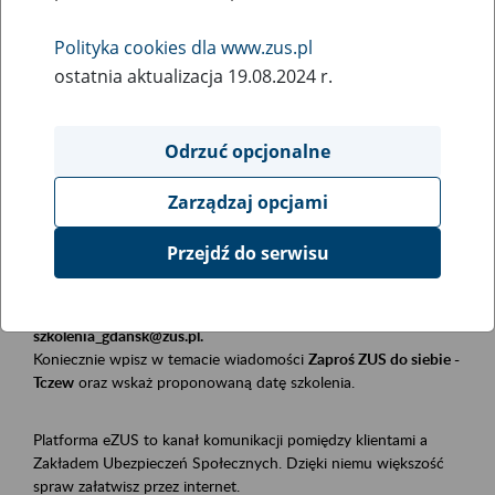
Polityka cookies dla www.zus.pl
Rodzaj wydarzenia
ostatnia aktualizacja 19.08.2024 r.
Szkolenia
Obszar merytoryczny
Odrzuć opcjonalne
Płatnicy, ubezpieczeni, świadczeniobiorcy
Zarządzaj opcjami
Opis wydarzenia
Przejdź do serwisu
Szkolenie stacjonarne w siedzibie firmy, instytucji, urzędu.
Zgłoszenia przyjmujemy mailowo pod adresem
szkolenia_gdansk@zus.pl.
Koniecznie wpisz w temacie wiadomości
Zaproś ZUS do siebie -
Tczew
oraz wskaż proponowaną datę szkolenia.
Platforma eZUS to kanał komunikacji pomiędzy klientami a
Zakładem Ubezpieczeń Społecznych. Dzięki niemu większość
spraw załatwisz przez internet.