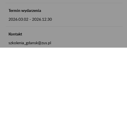
Termin wydarzenia
2026.03.02
-
2026.12.30
Kontakt
szkolenia_gdansk@zus.pl
Powrót do listy
Zamówienia publiczne
Oferty pracy w ZUS
Praktyki i staże w ZUS