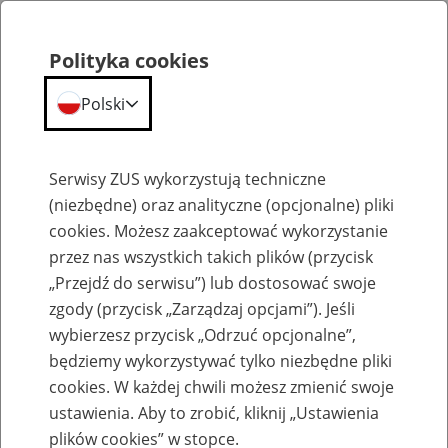
Polityka cookies
Polski
Menu
Szukaj
Serwisy ZUS wykorzystują techniczne
(niezbędne) oraz analityczne (opcjonalne) pliki
cookies. Możesz zaakceptować wykorzystanie
Szkolenia
przez nas wszystkich takich plików (przycisk
„Przejdź do serwisu”) lub dostosować swoje
zgody (przycisk „Zarządzaj opcjami”). Jeśli
wybierzesz przycisk „Odrzuć opcjonalne”,
będziemy wykorzystywać tylko niezbędne pliki
cookies. W każdej chwili możesz zmienić swoje
Zaproś ZUS do siebie: eZUS, wizyty
ustawienia. Aby to zrobić, kliknij „Ustawienia
rezerwowane, e-wizyty, Aktywni 50+
plików cookies” w stopce.