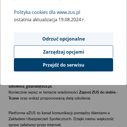
Polityka cookies dla www.zus.pl
Rodzaj wydarzenia
ostatnia aktualizacja 19.08.2024 r.
Szkolenia
Obszar merytoryczny
Odrzuć opcjonalne
Płatnicy, ubezpieczeni, świadczeniobiorcy
Zarządzaj opcjami
Opis wydarzenia
Przejdź do serwisu
Szkolenie stacjonarne w siedzibie firmy, instytucji, urzędu.
Zgłoszenia przyjmujemy mailowo pod adresem
szkolenia_gdansk@zus.pl.
Koniecznie wpisz w temacie wiadomości
Zaproś ZUS do siebie -
Tczew
oraz wskaż proponowaną datę szkolenia.
Platforma eZUS to kanał komunikacji pomiędzy klientami a
Zakładem Ubezpieczeń Społecznych. Dzięki niemu większość
spraw załatwisz przez internet.