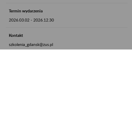
Termin wydarzenia
2026.03.02
-
2026.12.30
Kontakt
szkolenia_gdansk@zus.pl
Powrót do listy
Zamówienia publiczne
Oferty pracy w ZUS
Praktyki i staże w ZUS