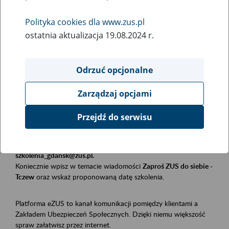
Polityka cookies dla www.zus.pl
Rodzaj wydarzenia
ostatnia aktualizacja 19.08.2024 r.
Szkolenia
Obszar merytoryczny
Odrzuć opcjonalne
Płatnicy, ubezpieczeni, świadczeniobiorcy
Zarządzaj opcjami
Opis wydarzenia
Przejdź do serwisu
Szkolenie stacjonarne w siedzibie firmy, instytucji, urzędu.
Zgłoszenia przyjmujemy mailowo pod adresem
szkolenia_gdansk@zus.pl.
Koniecznie wpisz w temacie wiadomości
Zaproś ZUS do siebie -
Tczew
oraz wskaż proponowaną datę szkolenia.
Platforma eZUS to kanał komunikacji pomiędzy klientami a
Zakładem Ubezpieczeń Społecznych. Dzięki niemu większość
spraw załatwisz przez internet.