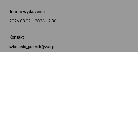
Termin wydarzenia
2026.03.02
-
2026.12.30
Kontakt
szkolenia_gdansk@zus.pl
Powrót do listy
Zamówienia publiczne
Oferty pracy w ZUS
Praktyki i staże w ZUS