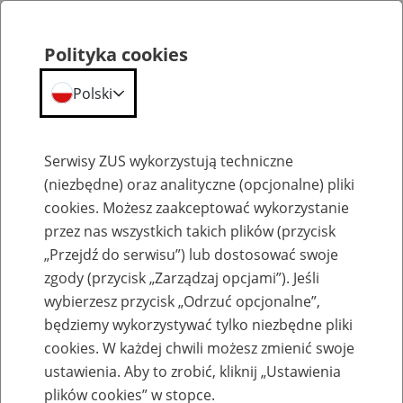
Polityka cookies
Polski
Menu
Szukaj
Serwisy ZUS wykorzystują techniczne
(niezbędne) oraz analityczne (opcjonalne) pliki
cookies. Możesz zaakceptować wykorzystanie
Szkolenia
przez nas wszystkich takich plików (przycisk
„Przejdź do serwisu”) lub dostosować swoje
zgody (przycisk „Zarządzaj opcjami”). Jeśli
wybierzesz przycisk „Odrzuć opcjonalne”,
będziemy wykorzystywać tylko niezbędne pliki
cookies. W każdej chwili możesz zmienić swoje
Zaproś ZUS do siebie: eZUS, wizyty
ustawienia. Aby to zrobić, kliknij „Ustawienia
rezerwowane, e-wizyty, Aktywni 50+
plików cookies” w stopce.