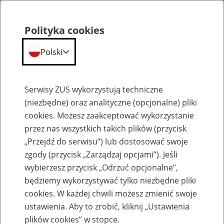
Polityka cookies
Polski
Menu
Szukaj
Serwisy ZUS wykorzystują techniczne
(niezbędne) oraz analityczne (opcjonalne) pliki
cookies. Możesz zaakceptować wykorzystanie
Szkolenia
przez nas wszystkich takich plików (przycisk
„Przejdź do serwisu”) lub dostosować swoje
zgody (przycisk „Zarządzaj opcjami”). Jeśli
wybierzesz przycisk „Odrzuć opcjonalne”,
będziemy wykorzystywać tylko niezbędne pliki
cookies. W każdej chwili możesz zmienić swoje
Zaproś ZUS do siebie: eZUS, wizyty
ustawienia. Aby to zrobić, kliknij „Ustawienia
rezerwowane, e-wizyty, Aktywni 50+
plików cookies” w stopce.