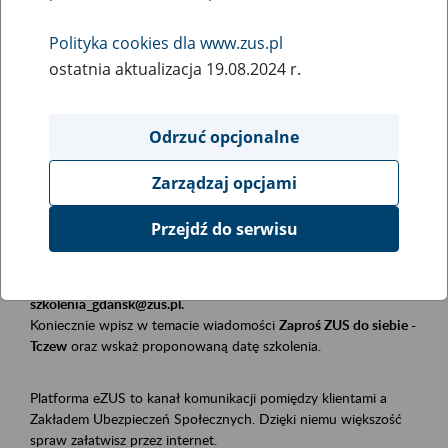
Polityka cookies dla www.zus.pl
Rodzaj wydarzenia
ostatnia aktualizacja 19.08.2024 r.
Szkolenia
Obszar merytoryczny
Odrzuć opcjonalne
Płatnicy, ubezpieczeni, świadczeniobiorcy
Zarządzaj opcjami
Opis wydarzenia
Przejdź do serwisu
Szkolenie stacjonarne w siedzibie firmy, instytucji, urzędu.
Zgłoszenia przyjmujemy mailowo pod adresem
szkolenia_gdansk@zus.pl.
Koniecznie wpisz w temacie wiadomości
Zaproś ZUS do siebie -
Tczew
oraz wskaż proponowaną datę szkolenia.
Platforma eZUS to kanał komunikacji pomiędzy klientami a
Zakładem Ubezpieczeń Społecznych. Dzięki niemu większość
spraw załatwisz przez internet.