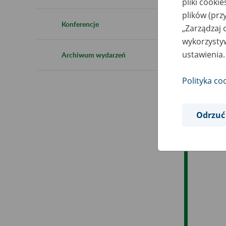
pliki cooki
Ro
plików (prz
Konferencje
„Zarządzaj 
Ob
wykorzystyw
ustawienia.
Archiwum wydarzeń
Op
Polityka co
Odrzuć