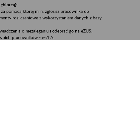
iębiorcą):
 za pomocą której m.in. zgłosisz pracownika do
umenty rozliczeniowe z wykorzystaniem danych z bazy
iadczenia o niezaleganiu i odebrać go na eZUS;
woich pracowników - e-ZLA.
1A, czyli informacji o dochodach uzyskanych od ZUS lub
liczenia podatku przez ZUS;
swoich danych.
, że wiek jest atutem, a doświadczenie ma realną
o pięćdziesiątym roku życia;
kariery i przyszłych świadczeń.
cyjne wspiera osoby dojrzałe w podejmowaniu i
baniu o zdrowie oraz przełamywaniu stereotypów