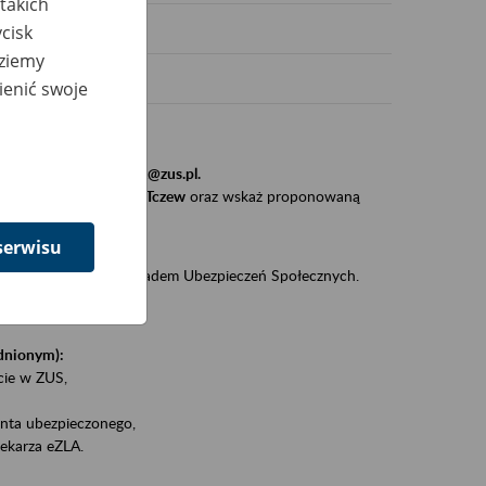
takich
cisk
dziemy
ienić swoje
stytucji, urzędu.
resem
szkolenia_gdansk@zus.pl.
Zaproś ZUS do siebie - Tczew
oraz wskaż proponowaną
serwisu
iędzy klientami a Zakładem Ubezpieczeń Społecznych.
zez internet.
udnionym):
ie w ZUS,
onta ubezpieczonego,
ekarza eZLA.