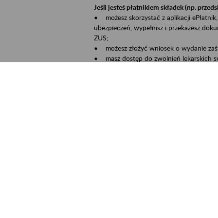
Jeśli jesteś płatnikiem składek (np. przeds
• możesz skorzystać z aplikacji ePłatnik,
ubezpieczeń, wypełnisz i przekażesz dok
ZUS;
• możesz złożyć wniosek o wydanie zaśw
• masz dostęp do zwolnień lekarskich s
Jeśli jesteś świadczeniobiorcą:
• masz dostęp m.in. do formularza PIT 1
do formularza PIT 40A, czyli rocznego ob
• możesz zarezerwować wizytę;
• możesz też złożyć wniosek o zmianę 
Aktywni 50+ to inicjatywa, która pokazuje
wartość.
Program ten to:
• promocja aktywności zawodowej osób p
• zachęcanie do świadomego planowania 
ZUS przez działania informacyjne i eduka
kontynuowaniu aktywności zawodowej, d