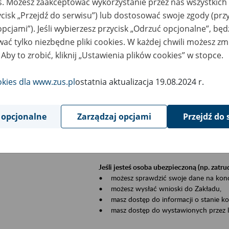
es. Możesz zaakceptować wykorzystanie przez nas wszystkich 
dzaj wydarzenia
Szkolenia
ycisk „Przejdź do serwisu”) lub dostosować swoje zgody (przy
opcjami”). Jeśli wybierzesz przycisk „Odrzuć opcjonalne”, bę
szar merytoryczny
Płatnicy, ubezpieczeni, świadczeniobiorcy
ać tylko niezbędne pliki cookies. W każdej chwili możesz zm
 Aby to zrobić, kliknij „Ustawienia plików cookies” w stopce.
is wydarzenia
Szkolenie stacjonarne w siedzibie firmy, in
okies dla www.zus.pl
ostatnia aktualizacja 19.08.2024 r.
Zgłoszenia przyjmujemy mailowo pod ad
Koniecznie wpisz w temacie wiadomości
datę szkolenia.
 opcjonalne
Zarządzaj opcjami
Przejdź do 
Platforma eZUS to kanał komunikacji pom
Dzięki niemu większość spraw załatwisz pr
Jeśli jesteś osoba ubezpieczoną (np. zatr
• możesz sprawdzić swoje dane na konc
• możesz wysłać wnioski do Zakładu,
• masz dostęp do informacji o stanie k
• masz dostęp do wystawionych przez l