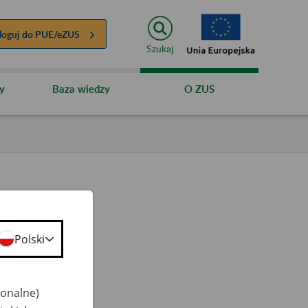
loguj do
PUE/eZUS
Szukaj
y
Baza wiedzy
O ZUS
Polski
ty
 50+
jonalne)