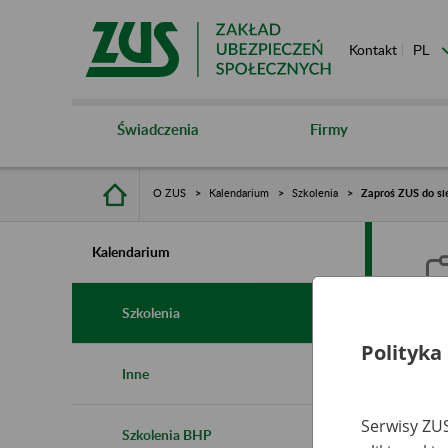
Kontakt
Świadczenia
Firmy
O ZUS
Kalendarium
Szkolenia
Zaproś ZUS do si
Kalendarium
Szkolenia
Polityka
Z
Inne
r
Serwisy ZUS
Szkolenia BHP