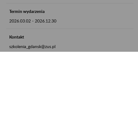
Termin wydarzenia
2026.03.02
-
2026.12.30
Kontakt
szkolenia_gdansk@zus.pl
Powrót do listy
Zamówienia publiczne
Oferty pracy w ZUS
Praktyki i staże w ZUS