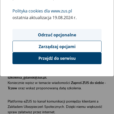
Polityka cookies dla www.zus.pl
Rodzaj wydarzenia
ostatnia aktualizacja 19.08.2024 r.
Szkolenia
Obszar merytoryczny
Odrzuć opcjonalne
Płatnicy, ubezpieczeni, świadczeniobiorcy
Zarządzaj opcjami
Opis wydarzenia
Przejdź do serwisu
Szkolenie stacjonarne w siedzibie firmy, instytucji, urzędu.
Zgłoszenia przyjmujemy mailowo pod adresem
szkolenia_gdansk@zus.pl.
Koniecznie wpisz w temacie wiadomości
Zaproś ZUS do siebie -
Tczew
oraz wskaż proponowaną datę szkolenia.
Platforma eZUS to kanał komunikacji pomiędzy klientami a
Zakładem Ubezpieczeń Społecznych. Dzięki niemu większość
spraw załatwisz przez internet.