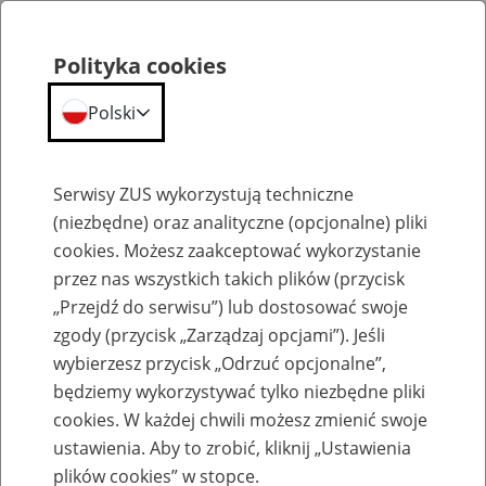
Polityka cookies
Polski
Menu
Szukaj
Serwisy ZUS wykorzystują techniczne
(niezbędne) oraz analityczne (opcjonalne) pliki
cookies. Możesz zaakceptować wykorzystanie
Szkolenia
przez nas wszystkich takich plików (przycisk
„Przejdź do serwisu”) lub dostosować swoje
zgody (przycisk „Zarządzaj opcjami”). Jeśli
wybierzesz przycisk „Odrzuć opcjonalne”,
będziemy wykorzystywać tylko niezbędne pliki
cookies. W każdej chwili możesz zmienić swoje
Zaproś ZUS do siebie: eZUS, wizyty
ustawienia. Aby to zrobić, kliknij „Ustawienia
rezerwowane, e-wizyty, Aktywni 50+
plików cookies” w stopce.