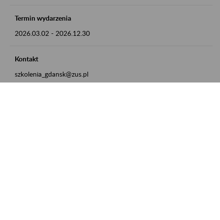
Termin wydarzenia
2026.03.02
-
2026.12.30
Kontakt
szkolenia_gdansk@zus.pl
Powrót do listy
Zamówienia publiczne
Oferty pracy w ZUS
Praktyki i staże w ZUS