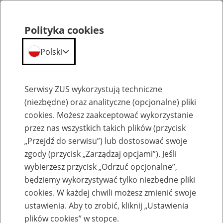
Polityka cookies
Polski
Menu
Szukaj
Serwisy ZUS wykorzystują techniczne
(niezbędne) oraz analityczne (opcjonalne) pliki
cookies. Możesz zaakceptować wykorzystanie
Szkolenia
przez nas wszystkich takich plików (przycisk
„Przejdź do serwisu”) lub dostosować swoje
zgody (przycisk „Zarządzaj opcjami”). Jeśli
wybierzesz przycisk „Odrzuć opcjonalne”,
będziemy wykorzystywać tylko niezbędne pliki
cookies. W każdej chwili możesz zmienić swoje
Zaproś ZUS do siebie: eZUS, wizyty
ustawienia. Aby to zrobić, kliknij „Ustawienia
rezerwowane, e-wizyty, Aktywni 50+
plików cookies” w stopce.