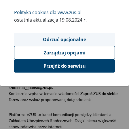
Polityka cookies dla www.zus.pl
Rodzaj wydarzenia
ostatnia aktualizacja 19.08.2024 r.
Szkolenia
Obszar merytoryczny
Odrzuć opcjonalne
Płatnicy, ubezpieczeni, świadczeniobiorcy
Zarządzaj opcjami
Opis wydarzenia
Przejdź do serwisu
Szkolenie stacjonarne w siedzibie firmy, instytucji, urzędu.
Zgłoszenia przyjmujemy mailowo pod adresem
szkolenia_gdansk@zus.pl.
Koniecznie wpisz w temacie wiadomości
Zaproś ZUS do siebie -
Tczew
oraz wskaż proponowaną datę szkolenia.
Platforma eZUS to kanał komunikacji pomiędzy klientami a
Zakładem Ubezpieczeń Społecznych. Dzięki niemu większość
spraw załatwisz przez internet.