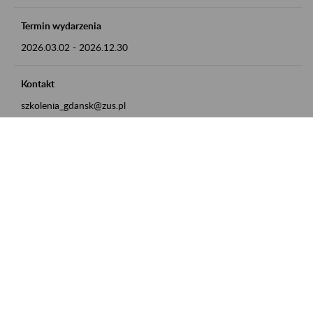
Termin wydarzenia
2026.03.02
-
2026.12.30
Kontakt
szkolenia_gdansk@zus.pl
Powrót do listy
Zamówienia publiczne
Oferty pracy w ZUS
Praktyki i staże w ZUS