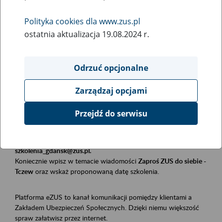
Polityka cookies dla www.zus.pl
Rodzaj wydarzenia
ostatnia aktualizacja 19.08.2024 r.
Szkolenia
Obszar merytoryczny
Odrzuć opcjonalne
Płatnicy, ubezpieczeni, świadczeniobiorcy
Zarządzaj opcjami
Opis wydarzenia
Przejdź do serwisu
Szkolenie stacjonarne w siedzibie firmy, instytucji, urzędu.
Zgłoszenia przyjmujemy mailowo pod adresem
szkolenia_gdansk@zus.pl.
Koniecznie wpisz w temacie wiadomości
Zaproś ZUS do siebie -
Tczew
oraz wskaż proponowaną datę szkolenia.
Platforma eZUS to kanał komunikacji pomiędzy klientami a
Zakładem Ubezpieczeń Społecznych. Dzięki niemu większość
spraw załatwisz przez internet.