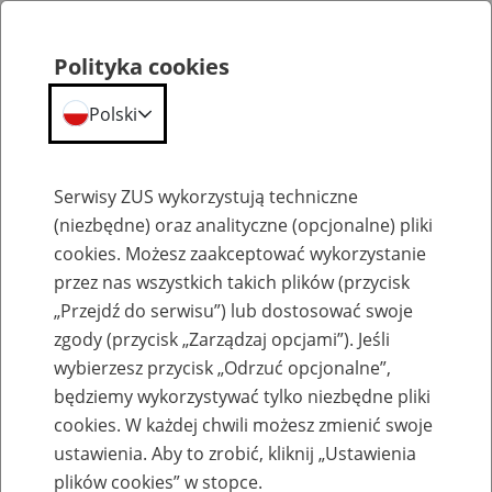
Polityka cookies
Polski
Menu
Szukaj
Serwisy ZUS wykorzystują techniczne
(niezbędne) oraz analityczne (opcjonalne) pliki
cookies. Możesz zaakceptować wykorzystanie
Szkolenia
przez nas wszystkich takich plików (przycisk
„Przejdź do serwisu”) lub dostosować swoje
zgody (przycisk „Zarządzaj opcjami”). Jeśli
wybierzesz przycisk „Odrzuć opcjonalne”,
będziemy wykorzystywać tylko niezbędne pliki
cookies. W każdej chwili możesz zmienić swoje
Zaproś ZUS do siebie: eZUS, wizyty
ustawienia. Aby to zrobić, kliknij „Ustawienia
rezerwowane, e-wizyty, Aktywni 50+
plików cookies” w stopce.