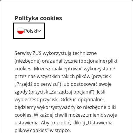
Polityka cookies
Polski
Menu
Szukaj
Serwisy ZUS wykorzystują techniczne
(niezbędne) oraz analityczne (opcjonalne) pliki
cookies. Możesz zaakceptować wykorzystanie
Szkolenia
przez nas wszystkich takich plików (przycisk
„Przejdź do serwisu”) lub dostosować swoje
zgody (przycisk „Zarządzaj opcjami”). Jeśli
wybierzesz przycisk „Odrzuć opcjonalne”,
będziemy wykorzystywać tylko niezbędne pliki
cookies. W każdej chwili możesz zmienić swoje
Zaproś ZUS do siebie: eZUS, wizyty
ustawienia. Aby to zrobić, kliknij „Ustawienia
rezerwowane, e-wizyty, Aktywni 50+
plików cookies” w stopce.