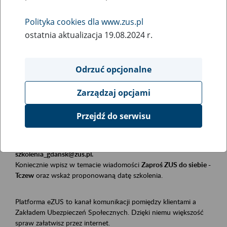
Polityka cookies dla www.zus.pl
Rodzaj wydarzenia
ostatnia aktualizacja 19.08.2024 r.
Szkolenia
Obszar merytoryczny
Odrzuć opcjonalne
Płatnicy, ubezpieczeni, świadczeniobiorcy
Zarządzaj opcjami
Opis wydarzenia
Przejdź do serwisu
Szkolenie stacjonarne w siedzibie firmy, instytucji, urzędu.
Zgłoszenia przyjmujemy mailowo pod adresem
szkolenia_gdansk@zus.pl.
Koniecznie wpisz w temacie wiadomości
Zaproś ZUS do siebie -
Tczew
oraz wskaż proponowaną datę szkolenia.
Platforma eZUS to kanał komunikacji pomiędzy klientami a
Zakładem Ubezpieczeń Społecznych. Dzięki niemu większość
spraw załatwisz przez internet.