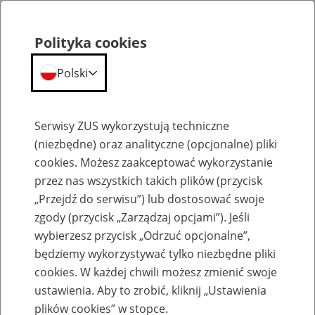
Polityka cookies
Polski
Menu
Szukaj
Serwisy ZUS wykorzystują techniczne
(niezbędne) oraz analityczne (opcjonalne) pliki
cookies. Możesz zaakceptować wykorzystanie
Szkolenia
przez nas wszystkich takich plików (przycisk
„Przejdź do serwisu”) lub dostosować swoje
zgody (przycisk „Zarządzaj opcjami”). Jeśli
wybierzesz przycisk „Odrzuć opcjonalne”,
będziemy wykorzystywać tylko niezbędne pliki
cookies. W każdej chwili możesz zmienić swoje
Zaproś ZUS do siebie: eZUS, wizyty
ustawienia. Aby to zrobić, kliknij „Ustawienia
rezerwowane, e-wizyty, Aktywni 50+
plików cookies” w stopce.