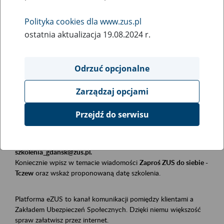
Polityka cookies dla www.zus.pl
Rodzaj wydarzenia
ostatnia aktualizacja 19.08.2024 r.
Szkolenia
Obszar merytoryczny
Odrzuć opcjonalne
Płatnicy, ubezpieczeni, świadczeniobiorcy
Zarządzaj opcjami
Opis wydarzenia
Przejdź do serwisu
Szkolenie stacjonarne w siedzibie firmy, instytucji, urzędu.
Zgłoszenia przyjmujemy mailowo pod adresem
szkolenia_gdansk@zus.pl.
Koniecznie wpisz w temacie wiadomości
Zaproś ZUS do siebie -
Tczew
oraz wskaż proponowaną datę szkolenia.
Platforma eZUS to kanał komunikacji pomiędzy klientami a
Zakładem Ubezpieczeń Społecznych. Dzięki niemu większość
spraw załatwisz przez internet.