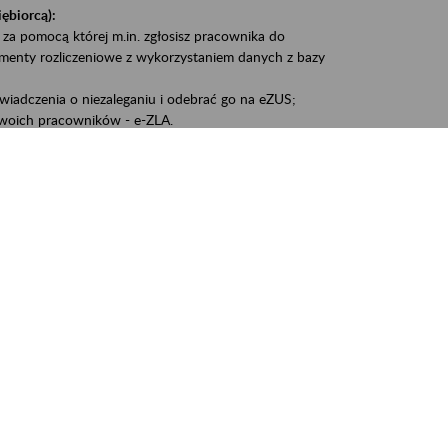
iębiorcą):
 za pomocą której m.in. zgłosisz pracownika do
umenty rozliczeniowe z wykorzystaniem danych z bazy
iadczenia o niezaleganiu i odebrać go na eZUS;
woich pracowników - e-ZLA.
1A, czyli informacji o dochodach uzyskanych od ZUS lub
liczenia podatku przez ZUS;
swoich danych.
, że wiek jest atutem, a doświadczenie ma realną
o pięćdziesiątym roku życia;
kariery i przyszłych świadczeń.
cyjne wspiera osoby dojrzałe w podejmowaniu i
baniu o zdrowie oraz przełamywaniu stereotypów