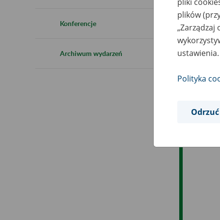
pliki cooki
Ro
plików (prz
Konferencje
„Zarządzaj 
Ob
wykorzystyw
ustawienia.
Archiwum wydarzeń
Op
Polityka co
Odrzuć