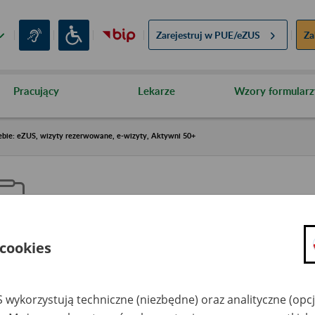
Zarejestruj w
PUE/eZUS
Za
Pracujący
Lekarze
Wzory formularz
ebie: eZUS, wizyty rezerwowane, e-wizyty, Aktywni 50+
 cookies
aproś ZUS do siebie: eZUS, wizy
ezerwowane, e-wizyty, Aktywni
 wykorzystują techniczne (niezbędne) oraz analityczne (opc