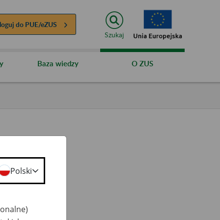
loguj do
PUE/eZUS
Szukaj
y
Baza wiedzy
O ZUS
Polski
ty
 50+
jonalne)