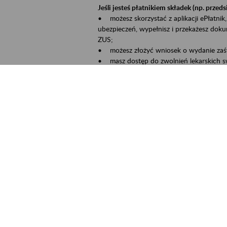
Jeśli jesteś płatnikiem składek (np. przeds
• możesz skorzystać z aplikacji ePłatnik,
ubezpieczeń, wypełnisz i przekażesz dok
ZUS;
• możesz złożyć wniosek o wydanie zaśw
• masz dostęp do zwolnień lekarskich s
Jeśli jesteś świadczeniobiorcą:
• masz dostęp m.in. do formularza PIT 1
do formularza PIT 40A, czyli rocznego ob
• możesz zarezerwować wizytę;
• możesz też złożyć wniosek o zmianę 
Aktywni 50+ to inicjatywa, która pokazuje
wartość.
Program ten to:
• promocja aktywności zawodowej osób p
• zachęcanie do świadomego planowania 
ZUS przez działania informacyjne i eduka
kontynuowaniu aktywności zawodowej, d