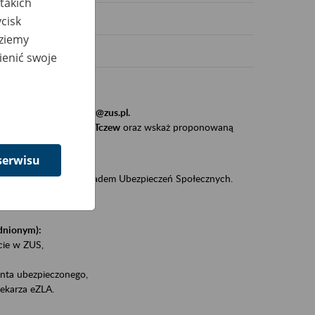
takich
cisk
dziemy
ienić swoje
stytucji, urzędu.
resem
szkolenia_gdansk@zus.pl.
Zaproś ZUS do siebie - Tczew
oraz wskaż proponowaną
serwisu
iędzy klientami a Zakładem Ubezpieczeń Społecznych.
zez internet.
udnionym):
ie w ZUS,
onta ubezpieczonego,
ekarza eZLA.