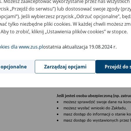
es. Możesz zaakceptować wykorzystanie przez nas wszystkich 
dzaj wydarzenia
Szkolenia
ycisk „Przejdź do serwisu”) lub dostosować swoje zgody (przy
opcjami”). Jeśli wybierzesz przycisk „Odrzuć opcjonalne”, bę
szar merytoryczny
Płatnicy, ubezpieczeni, świadczeniobiorcy
ać tylko niezbędne pliki cookies. W każdej chwili możesz zm
 Aby to zrobić, kliknij „Ustawienia plików cookies” w stopce.
is wydarzenia
Szkolenie stacjonarne w siedzibie firmy, in
okies dla www.zus.pl
ostatnia aktualizacja 19.08.2024 r.
Zgłoszenia przyjmujemy mailowo pod ad
Koniecznie wpisz w temacie wiadomości
datę szkolenia.
 opcjonalne
Zarządzaj opcjami
Przejdź do 
Platforma eZUS to kanał komunikacji pom
Dzięki niemu większość spraw załatwisz pr
Jeśli jesteś osoba ubezpieczoną (np. zatr
• możesz sprawdzić swoje dane na konc
• możesz wysłać wnioski do Zakładu,
• masz dostęp do informacji o stanie k
• masz dostęp do wystawionych przez l