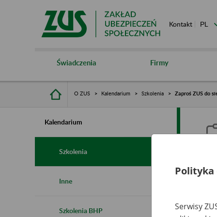
Kontakt
Świadczenia
Firmy
O ZUS
Kalendarium
Szkolenia
Zaproś ZUS do si
Kalendarium
Szkolenia
Polityka
Z
Inne
r
Serwisy ZUS
Szkolenia BHP