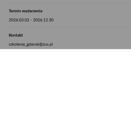
Termin wydarzenia
2026.03.02
-
2026.12.30
Kontakt
szkolenia_gdansk@zus.pl
Powrót do listy
Zamówienia publiczne
Oferty pracy w ZUS
Praktyki i staże w ZUS