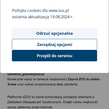
Polityka cookies dla www.zus.pl
Rodzaj wydarzenia
ostatnia aktualizacja 19.08.2024 r.
Szkolenia
Obszar merytoryczny
Odrzuć opcjonalne
Płatnicy, ubezpieczeni, świadczeniobiorcy
Zarządzaj opcjami
Opis wydarzenia
Przejdź do serwisu
Szkolenie stacjonarne w siedzibie firmy, instytucji, urzędu.
Zgłoszenia przyjmujemy mailowo pod adresem
szkolenia_gdansk@zus.pl.
Koniecznie wpisz w temacie wiadomości
Zaproś ZUS do siebie -
Tczew
oraz wskaż proponowaną datę szkolenia.
Platforma eZUS to kanał komunikacji pomiędzy klientami a
Zakładem Ubezpieczeń Społecznych. Dzięki niemu większość
spraw załatwisz przez internet.