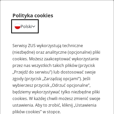
Polityka cookies
Polski
Menu
Szukaj
Serwisy ZUS wykorzystują techniczne
(niezbędne) oraz analityczne (opcjonalne) pliki
cookies. Możesz zaakceptować wykorzystanie
Szkolenia
przez nas wszystkich takich plików (przycisk
„Przejdź do serwisu”) lub dostosować swoje
zgody (przycisk „Zarządzaj opcjami”). Jeśli
wybierzesz przycisk „Odrzuć opcjonalne”,
będziemy wykorzystywać tylko niezbędne pliki
cookies. W każdej chwili możesz zmienić swoje
Zaproś ZUS do siebie: eZUS, wizyty
ustawienia. Aby to zrobić, kliknij „Ustawienia
rezerwowane, e-wizyty, Aktywni 50+
plików cookies” w stopce.