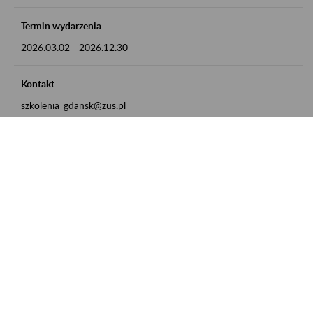
Termin wydarzenia
2026.03.02
-
2026.12.30
Kontakt
szkolenia_gdansk@zus.pl
Powrót do listy
Zamówienia publiczne
Oferty pracy w ZUS
Praktyki i staże w ZUS