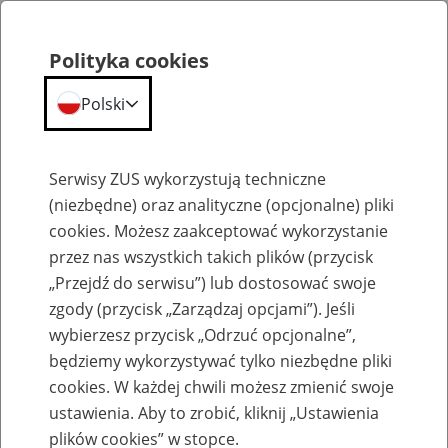
Polityka cookies
Polski
Menu
Szukaj
Serwisy ZUS wykorzystują techniczne
(niezbędne) oraz analityczne (opcjonalne) pliki
cookies. Możesz zaakceptować wykorzystanie
Szkolenia
przez nas wszystkich takich plików (przycisk
„Przejdź do serwisu”) lub dostosować swoje
zgody (przycisk „Zarządzaj opcjami”). Jeśli
wybierzesz przycisk „Odrzuć opcjonalne”,
będziemy wykorzystywać tylko niezbędne pliki
cookies. W każdej chwili możesz zmienić swoje
Zaproś ZUS do siebie: eZUS, wizyty
ustawienia. Aby to zrobić, kliknij „Ustawienia
rezerwowane, e-wizyty, Aktywni 50+
plików cookies” w stopce.