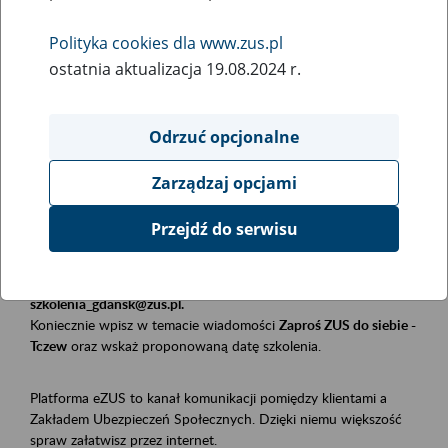
Polityka cookies dla www.zus.pl
Rodzaj wydarzenia
ostatnia aktualizacja 19.08.2024 r.
Szkolenia
Obszar merytoryczny
Odrzuć opcjonalne
Płatnicy, ubezpieczeni, świadczeniobiorcy
Zarządzaj opcjami
Opis wydarzenia
Przejdź do serwisu
Szkolenie stacjonarne w siedzibie firmy, instytucji, urzędu.
Zgłoszenia przyjmujemy mailowo pod adresem
szkolenia_gdansk@zus.pl.
Koniecznie wpisz w temacie wiadomości
Zaproś ZUS do siebie -
Tczew
oraz wskaż proponowaną datę szkolenia.
Platforma eZUS to kanał komunikacji pomiędzy klientami a
Zakładem Ubezpieczeń Społecznych. Dzięki niemu większość
spraw załatwisz przez internet.