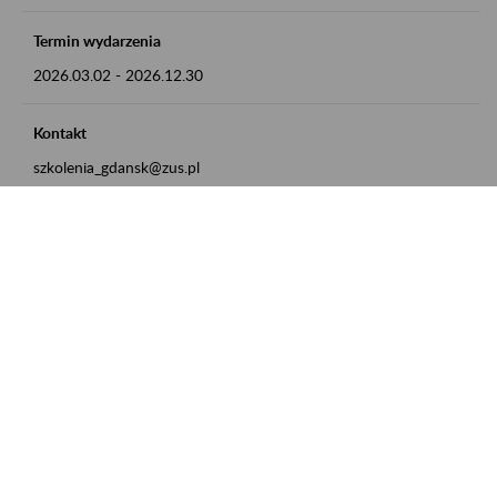
Termin wydarzenia
2026.03.02
-
2026.12.30
Kontakt
szkolenia_gdansk@zus.pl
Powrót do listy
Zamówienia publiczne
Oferty pracy w ZUS
Praktyki i staże w ZUS