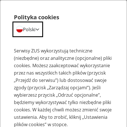
Polityka cookies
Polski
Menu
Szukaj
Serwisy ZUS wykorzystują techniczne
(niezbędne) oraz analityczne (opcjonalne) pliki
cookies. Możesz zaakceptować wykorzystanie
Szkolenia
przez nas wszystkich takich plików (przycisk
„Przejdź do serwisu”) lub dostosować swoje
zgody (przycisk „Zarządzaj opcjami”). Jeśli
wybierzesz przycisk „Odrzuć opcjonalne”,
będziemy wykorzystywać tylko niezbędne pliki
cookies. W każdej chwili możesz zmienić swoje
Zaproś ZUS do siebie: eZUS, wizyty
ustawienia. Aby to zrobić, kliknij „Ustawienia
rezerwowane, e-wizyty, Aktywni 50+
plików cookies” w stopce.