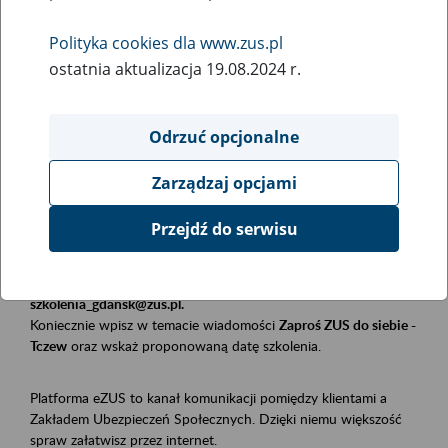
Polityka cookies dla www.zus.pl
Rodzaj wydarzenia
ostatnia aktualizacja 19.08.2024 r.
Szkolenia
Obszar merytoryczny
Odrzuć opcjonalne
Płatnicy, ubezpieczeni, świadczeniobiorcy
Zarządzaj opcjami
Opis wydarzenia
Przejdź do serwisu
Szkolenie stacjonarne w siedzibie firmy, instytucji, urzędu.
Zgłoszenia przyjmujemy mailowo pod adresem
szkolenia_gdansk@zus.pl.
Koniecznie wpisz w temacie wiadomości
Zaproś ZUS do siebie -
Tczew
oraz wskaż proponowaną datę szkolenia.
Platforma eZUS to kanał komunikacji pomiędzy klientami a
Zakładem Ubezpieczeń Społecznych. Dzięki niemu większość
spraw załatwisz przez internet.