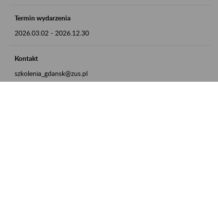
Termin wydarzenia
2026.03.02
-
2026.12.30
Kontakt
szkolenia_gdansk@zus.pl
Powrót do listy
Zamówienia publiczne
Oferty pracy w ZUS
Praktyki i staże w ZUS