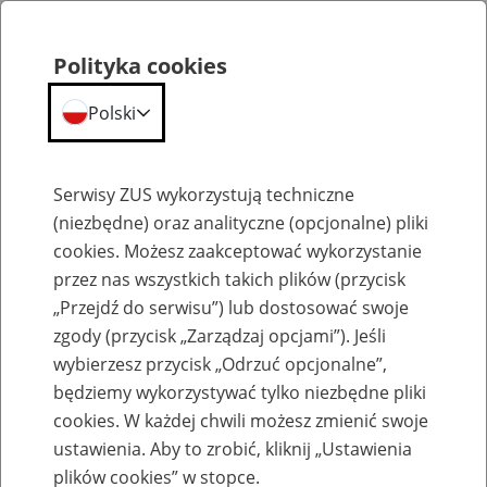
Polityka cookies
Polski
Menu
Szukaj
Serwisy ZUS wykorzystują techniczne
(niezbędne) oraz analityczne (opcjonalne) pliki
cookies. Możesz zaakceptować wykorzystanie
Szkolenia
przez nas wszystkich takich plików (przycisk
„Przejdź do serwisu”) lub dostosować swoje
zgody (przycisk „Zarządzaj opcjami”). Jeśli
wybierzesz przycisk „Odrzuć opcjonalne”,
będziemy wykorzystywać tylko niezbędne pliki
cookies. W każdej chwili możesz zmienić swoje
Zaproś ZUS do siebie: eZUS, wizyty
ustawienia. Aby to zrobić, kliknij „Ustawienia
rezerwowane, e-wizyty, Aktywni 50+
plików cookies” w stopce.