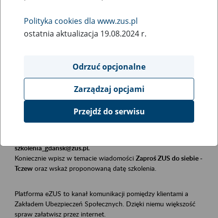
Polityka cookies dla www.zus.pl
Rodzaj wydarzenia
ostatnia aktualizacja 19.08.2024 r.
Szkolenia
Obszar merytoryczny
Odrzuć opcjonalne
Płatnicy, ubezpieczeni, świadczeniobiorcy
Zarządzaj opcjami
Opis wydarzenia
Przejdź do serwisu
Szkolenie stacjonarne w siedzibie firmy, instytucji, urzędu.
Zgłoszenia przyjmujemy mailowo pod adresem
szkolenia_gdansk@zus.pl.
Koniecznie wpisz w temacie wiadomości
Zaproś ZUS do siebie -
Tczew
oraz wskaż proponowaną datę szkolenia.
Platforma eZUS to kanał komunikacji pomiędzy klientami a
Zakładem Ubezpieczeń Społecznych. Dzięki niemu większość
spraw załatwisz przez internet.