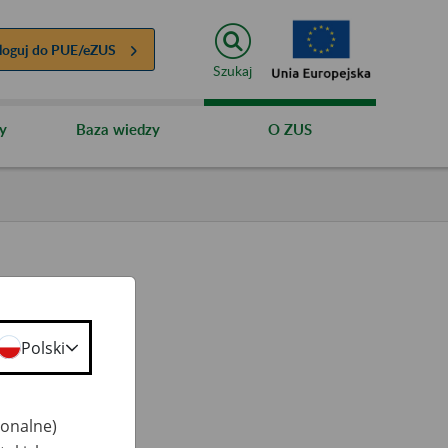
loguj do
PUE/eZUS
Szukaj
y
Baza wiedzy
O ZUS
Polski
ty
 50+
jonalne)