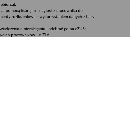
iębiorcą):
 za pomocą której m.in. zgłosisz pracownika do
umenty rozliczeniowe z wykorzystaniem danych z bazy
iadczenia o niezaleganiu i odebrać go na eZUS;
woich pracowników - e-ZLA.
1A, czyli informacji o dochodach uzyskanych od ZUS lub
liczenia podatku przez ZUS;
swoich danych.
, że wiek jest atutem, a doświadczenie ma realną
o pięćdziesiątym roku życia;
kariery i przyszłych świadczeń.
cyjne wspiera osoby dojrzałe w podejmowaniu i
baniu o zdrowie oraz przełamywaniu stereotypów