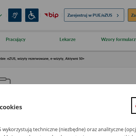
Zarejestruj w
PUE/eZUS
Za
Pracujący
Lekarze
Wzory formularz
ebie: eZUS, wizyty rezerwowane, e-wizyty, Aktywni 50+
 cookies
aproś ZUS do siebie: eZUS, wizy
ezerwowane, e-wizyty, Aktywni
 wykorzystują techniczne (niezbędne) oraz analityczne (opc