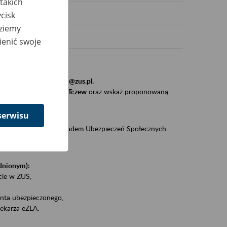
takich
cisk
dziemy
ienić swoje
stytucji, urzędu.
resem
szkolenia_gdansk@zus.pl.
Zaproś ZUS do siebie - Tczew
oraz wskaż proponowaną
serwisu
iędzy klientami a Zakładem Ubezpieczeń Społecznych.
zez internet.
udnionym):
ie w ZUS,
onta ubezpieczonego,
ekarza eZLA.