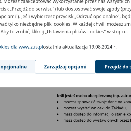
es. Możesz zaakceptować wykorzystanie przez nas wszystkich 
dzaj wydarzenia
Szkolenia
ycisk „Przejdź do serwisu”) lub dostosować swoje zgody (przy
opcjami”). Jeśli wybierzesz przycisk „Odrzuć opcjonalne”, bę
szar merytoryczny
Płatnicy, ubezpieczeni, świadczeniobiorcy
ać tylko niezbędne pliki cookies. W każdej chwili możesz zm
 Aby to zrobić, kliknij „Ustawienia plików cookies” w stopce.
is wydarzenia
Szkolenie stacjonarne w siedzibie firmy, in
okies dla www.zus.pl
ostatnia aktualizacja 19.08.2024 r.
Zgłoszenia przyjmujemy mailowo pod ad
Koniecznie wpisz w temacie wiadomości
datę szkolenia.
 opcjonalne
Zarządzaj opcjami
Przejdź do 
Platforma eZUS to kanał komunikacji pom
Dzięki niemu większość spraw załatwisz pr
Jeśli jesteś osoba ubezpieczoną (np. zatr
• możesz sprawdzić swoje dane na konc
• możesz wysłać wnioski do Zakładu,
• masz dostęp do informacji o stanie k
• masz dostęp do wystawionych przez l