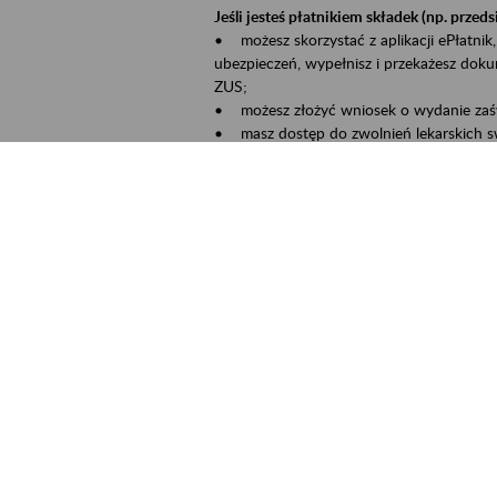
Jeśli jesteś płatnikiem składek (np. przeds
• możesz skorzystać z aplikacji ePłatnik,
ubezpieczeń, wypełnisz i przekażesz dok
ZUS;
• możesz złożyć wniosek o wydanie zaśw
• masz dostęp do zwolnień lekarskich s
Jeśli jesteś świadczeniobiorcą:
• masz dostęp m.in. do formularza PIT 1
do formularza PIT 40A, czyli rocznego ob
• możesz zarezerwować wizytę;
• możesz też złożyć wniosek o zmianę 
Aktywni 50+ to inicjatywa, która pokazuje
wartość.
Program ten to:
• promocja aktywności zawodowej osób p
• zachęcanie do świadomego planowania 
ZUS przez działania informacyjne i eduka
kontynuowaniu aktywności zawodowej, d