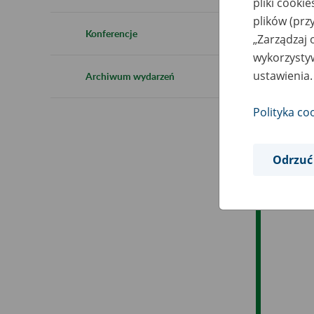
pliki cooki
Ro
plików (prz
Konferencje
„Zarządzaj 
Ob
wykorzystyw
ustawienia.
Archiwum wydarzeń
Op
Polityka co
Odrzuć