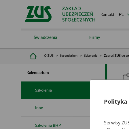
Kontakt
Świadczenia
Firmy
O ZUS
Kalendarium
Szkolenia
Zaproś ZUS do si
Kalendarium
Szkolenia
Polityka
Z
Inne
r
Serwisy ZUS
Szkolenia BHP