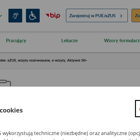
Zarejestruj w
PUE/eZUS
Za
Pracujący
Lekarze
Wzory formularz
ebie: eZUS, wizyty rezerwowane, e-wizyty, Aktywni 50+
 cookies
aproś ZUS do siebie: eZUS, wizy
ezerwowane, e-wizyty, Aktywni
 wykorzystują techniczne (niezbędne) oraz analityczne (opc