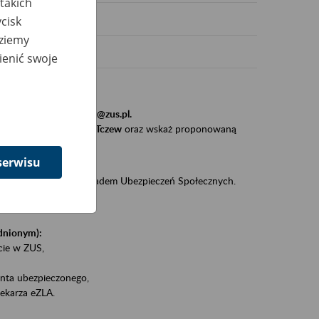
takich
cisk
dziemy
ienić swoje
stytucji, urzędu.
resem
szkolenia_gdansk@zus.pl.
Zaproś ZUS do siebie - Tczew
oraz wskaż proponowaną
serwisu
iędzy klientami a Zakładem Ubezpieczeń Społecznych.
zez internet.
udnionym):
ie w ZUS,
onta ubezpieczonego,
ekarza eZLA.