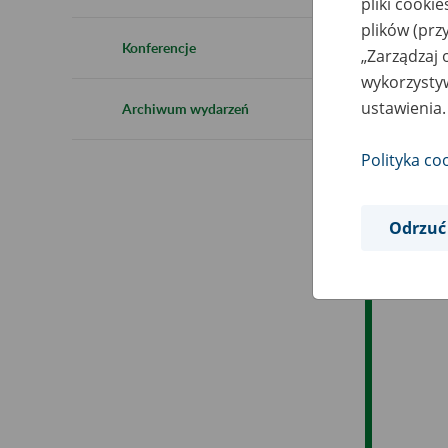
pliki cooki
Ro
plików (prz
Konferencje
„Zarządzaj 
Ob
wykorzystyw
ustawienia.
Archiwum wydarzeń
Op
Polityka co
Odrzuć