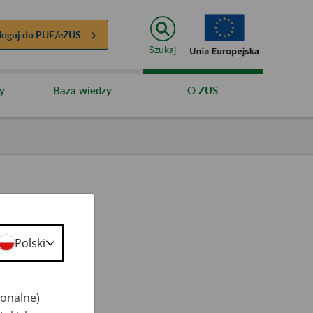
loguj do
PUE/eZUS
Szukaj
y
Baza wiedzy
O ZUS
Polski
ty
 50+
jonalne)