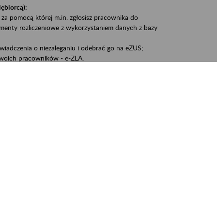
iębiorcą):
 za pomocą której m.in. zgłosisz pracownika do
umenty rozliczeniowe z wykorzystaniem danych z bazy
iadczenia o niezaleganiu i odebrać go na eZUS;
woich pracowników - e-ZLA.
1A, czyli informacji o dochodach uzyskanych od ZUS lub
liczenia podatku przez ZUS;
swoich danych.
, że wiek jest atutem, a doświadczenie ma realną
o pięćdziesiątym roku życia;
kariery i przyszłych świadczeń.
cyjne wspiera osoby dojrzałe w podejmowaniu i
baniu o zdrowie oraz przełamywaniu stereotypów