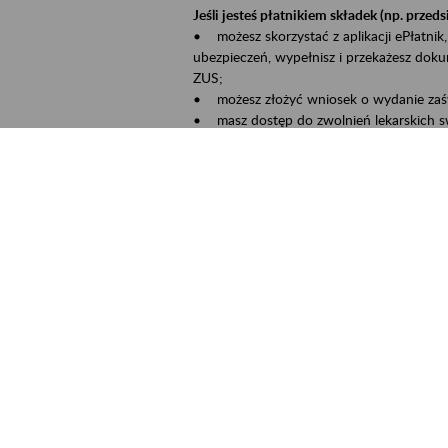
Jeśli jesteś płatnikiem składek (np. przeds
• możesz skorzystać z aplikacji ePłatnik,
ubezpieczeń, wypełnisz i przekażesz dok
ZUS;
• możesz złożyć wniosek o wydanie zaśw
• masz dostęp do zwolnień lekarskich s
Jeśli jesteś świadczeniobiorcą:
• masz dostęp m.in. do formularza PIT 1
do formularza PIT 40A, czyli rocznego ob
• możesz zarezerwować wizytę;
• możesz też złożyć wniosek o zmianę 
Aktywni 50+ to inicjatywa, która pokazuje
wartość.
Program ten to:
• promocja aktywności zawodowej osób p
• zachęcanie do świadomego planowania 
ZUS przez działania informacyjne i eduka
kontynuowaniu aktywności zawodowej, d