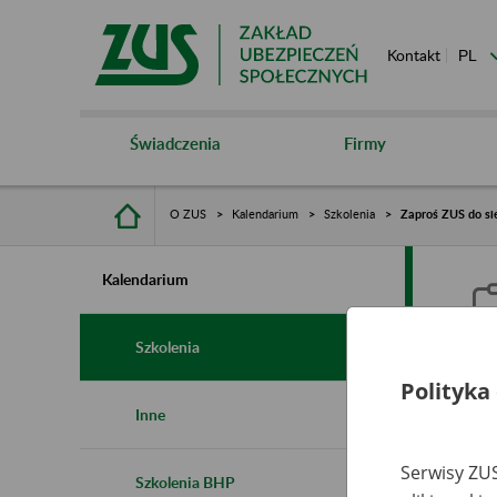
Kontakt
Świadczenia
Firmy
O ZUS
Kalendarium
Szkolenia
Zaproś ZUS do si
Kalendarium
Szkolenia
Polityka
Z
Inne
r
Serwisy ZUS
Szkolenia BHP