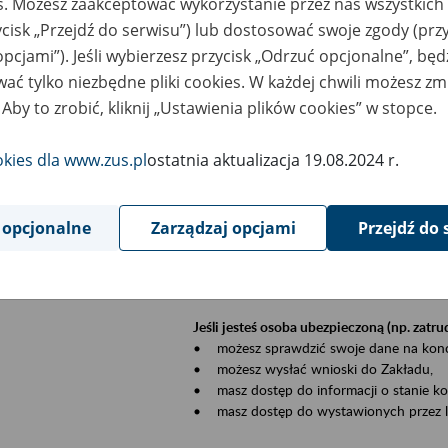
es. Możesz zaakceptować wykorzystanie przez nas wszystkich 
dzaj wydarzenia
Szkolenia
ycisk „Przejdź do serwisu”) lub dostosować swoje zgody (przy
opcjami”). Jeśli wybierzesz przycisk „Odrzuć opcjonalne”, bę
szar merytoryczny
Płatnicy, ubezpieczeni, świadczeniobiorcy
ać tylko niezbędne pliki cookies. W każdej chwili możesz zm
 Aby to zrobić, kliknij „Ustawienia plików cookies” w stopce.
is wydarzenia
Szkolenie stacjonarne w siedzibie firmy, in
okies dla www.zus.pl
ostatnia aktualizacja 19.08.2024 r.
Zgłoszenia przyjmujemy mailowo pod ad
Koniecznie wpisz w temacie wiadomości
datę szkolenia.
 opcjonalne
Zarządzaj opcjami
Przejdź do 
Platforma eZUS to kanał komunikacji pom
Dzięki niemu większość spraw załatwisz pr
Jeśli jesteś osoba ubezpieczoną (np. zatr
• możesz sprawdzić swoje dane na konc
• możesz wysłać wnioski do Zakładu,
• masz dostęp do informacji o stanie k
• masz dostęp do wystawionych przez l