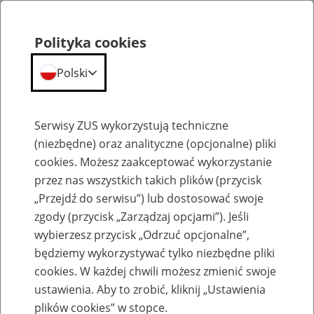
Polityka cookies
Polski
Menu
Szukaj
Serwisy ZUS wykorzystują techniczne
(niezbędne) oraz analityczne (opcjonalne) pliki
cookies. Możesz zaakceptować wykorzystanie
Szkolenia
przez nas wszystkich takich plików (przycisk
„Przejdź do serwisu”) lub dostosować swoje
zgody (przycisk „Zarządzaj opcjami”). Jeśli
wybierzesz przycisk „Odrzuć opcjonalne”,
będziemy wykorzystywać tylko niezbędne pliki
cookies. W każdej chwili możesz zmienić swoje
Zaproś ZUS do siebie: eZUS, wizyty
ustawienia. Aby to zrobić, kliknij „Ustawienia
rezerwowane, e-wizyty, Aktywni 50+
plików cookies” w stopce.