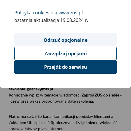
Polityka cookies dla www.zus.pl
Rodzaj wydarzenia
ostatnia aktualizacja 19.08.2024 r.
Szkolenia
Obszar merytoryczny
Odrzuć opcjonalne
Płatnicy, ubezpieczeni, świadczeniobiorcy
Zarządzaj opcjami
Opis wydarzenia
Przejdź do serwisu
Szkolenie stacjonarne w siedzibie firmy, instytucji, urzędu.
Zgłoszenia przyjmujemy mailowo pod adresem
szkolenia_gdansk@zus.pl.
Koniecznie wpisz w temacie wiadomości
Zaproś ZUS do siebie -
Tczew
oraz wskaż proponowaną datę szkolenia.
Platforma eZUS to kanał komunikacji pomiędzy klientami a
Zakładem Ubezpieczeń Społecznych. Dzięki niemu większość
spraw załatwisz przez internet.