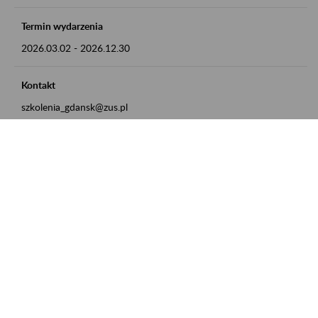
Termin wydarzenia
2026.03.02
-
2026.12.30
Kontakt
szkolenia_gdansk@zus.pl
Powrót do listy
Zamówienia publiczne
Oferty pracy w ZUS
Praktyki i staże w ZUS