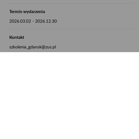
Termin wydarzenia
2026.03.02
-
2026.12.30
Kontakt
szkolenia_gdansk@zus.pl
Powrót do listy
Zamówienia publiczne
Oferty pracy w ZUS
Praktyki i staże w ZUS