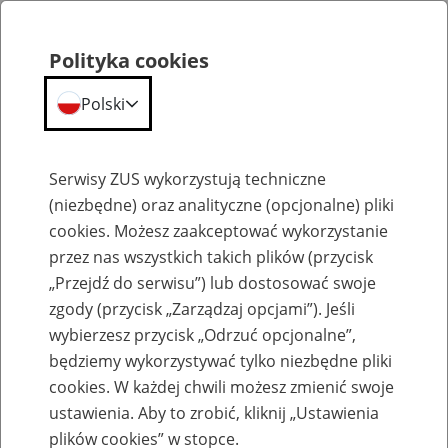
Polityka cookies
Polski
Menu
Szukaj
Serwisy ZUS wykorzystują techniczne
(niezbędne) oraz analityczne (opcjonalne) pliki
cookies. Możesz zaakceptować wykorzystanie
Szkolenia
przez nas wszystkich takich plików (przycisk
„Przejdź do serwisu”) lub dostosować swoje
zgody (przycisk „Zarządzaj opcjami”). Jeśli
wybierzesz przycisk „Odrzuć opcjonalne”,
będziemy wykorzystywać tylko niezbędne pliki
cookies. W każdej chwili możesz zmienić swoje
Zaproś ZUS do siebie: eZUS, wizyty
ustawienia. Aby to zrobić, kliknij „Ustawienia
rezerwowane, e-wizyty, Aktywni 50+
plików cookies” w stopce.