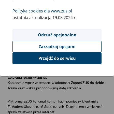
Polityka cookies dla www.zus.pl
Rodzaj wydarzenia
ostatnia aktualizacja 19.08.2024 r.
Szkolenia
Obszar merytoryczny
Odrzuć opcjonalne
Płatnicy, ubezpieczeni, świadczeniobiorcy
Zarządzaj opcjami
Opis wydarzenia
Przejdź do serwisu
Szkolenie stacjonarne w siedzibie firmy, instytucji, urzędu.
Zgłoszenia przyjmujemy mailowo pod adresem
szkolenia_gdansk@zus.pl.
Koniecznie wpisz w temacie wiadomości
Zaproś ZUS do siebie -
Tczew
oraz wskaż proponowaną datę szkolenia.
Platforma eZUS to kanał komunikacji pomiędzy klientami a
Zakładem Ubezpieczeń Społecznych. Dzięki niemu większość
spraw załatwisz przez internet.