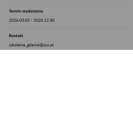
Termin wydarzenia
2026.03.02
-
2026.12.30
Kontakt
szkolenia_gdansk@zus.pl
Powrót do listy
Zamówienia publiczne
Oferty pracy w ZUS
Praktyki i staże w ZUS