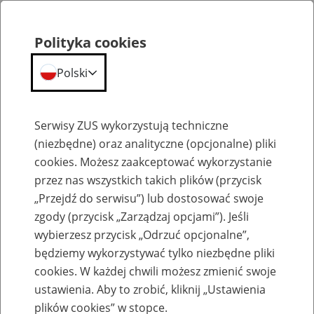
Polityka cookies
Polski
Menu
Szukaj
Serwisy ZUS wykorzystują techniczne
(niezbędne) oraz analityczne (opcjonalne) pliki
cookies. Możesz zaakceptować wykorzystanie
Szkolenia
przez nas wszystkich takich plików (przycisk
„Przejdź do serwisu”) lub dostosować swoje
zgody (przycisk „Zarządzaj opcjami”). Jeśli
wybierzesz przycisk „Odrzuć opcjonalne”,
będziemy wykorzystywać tylko niezbędne pliki
cookies. W każdej chwili możesz zmienić swoje
Zaproś ZUS do siebie: eZUS, wizyty
ustawienia. Aby to zrobić, kliknij „Ustawienia
rezerwowane, e-wizyty, Aktywni 50+
plików cookies” w stopce.