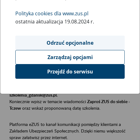
Polityka cookies dla www.zus.pl
Rodzaj wydarzenia
ostatnia aktualizacja 19.08.2024 r.
Szkolenia
Obszar merytoryczny
Odrzuć opcjonalne
Płatnicy, ubezpieczeni, świadczeniobiorcy
Zarządzaj opcjami
Opis wydarzenia
Przejdź do serwisu
Szkolenie stacjonarne w siedzibie firmy, instytucji, urzędu.
Zgłoszenia przyjmujemy mailowo pod adresem
szkolenia_gdansk@zus.pl.
Koniecznie wpisz w temacie wiadomości
Zaproś ZUS do siebie -
Tczew
oraz wskaż proponowaną datę szkolenia.
Platforma eZUS to kanał komunikacji pomiędzy klientami a
Zakładem Ubezpieczeń Społecznych. Dzięki niemu większość
spraw załatwisz przez internet.