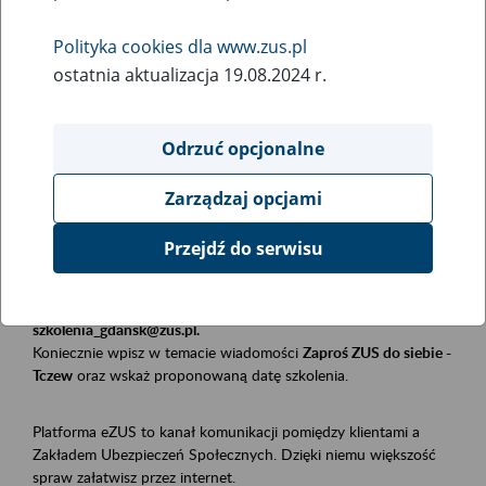
Polityka cookies dla www.zus.pl
Rodzaj wydarzenia
ostatnia aktualizacja 19.08.2024 r.
Szkolenia
Obszar merytoryczny
Odrzuć opcjonalne
Płatnicy, ubezpieczeni, świadczeniobiorcy
Zarządzaj opcjami
Opis wydarzenia
Przejdź do serwisu
Szkolenie stacjonarne w siedzibie firmy, instytucji, urzędu.
Zgłoszenia przyjmujemy mailowo pod adresem
szkolenia_gdansk@zus.pl.
Koniecznie wpisz w temacie wiadomości
Zaproś ZUS do siebie -
Tczew
oraz wskaż proponowaną datę szkolenia.
Platforma eZUS to kanał komunikacji pomiędzy klientami a
Zakładem Ubezpieczeń Społecznych. Dzięki niemu większość
spraw załatwisz przez internet.