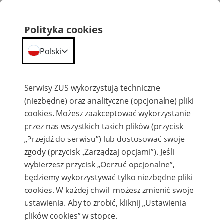
Polityka cookies
Polski
Menu
Szukaj
Serwisy ZUS wykorzystują techniczne
(niezbędne) oraz analityczne (opcjonalne) pliki
cookies. Możesz zaakceptować wykorzystanie
Szkolenia
przez nas wszystkich takich plików (przycisk
„Przejdź do serwisu”) lub dostosować swoje
zgody (przycisk „Zarządzaj opcjami”). Jeśli
wybierzesz przycisk „Odrzuć opcjonalne”,
będziemy wykorzystywać tylko niezbędne pliki
cookies. W każdej chwili możesz zmienić swoje
Zaproś ZUS do siebie: eZUS, wizyty
ustawienia. Aby to zrobić, kliknij „Ustawienia
rezerwowane, e-wizyty, Aktywni 50+
plików cookies” w stopce.