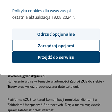
Polityka cookies dla www.zus.pl
Rodzaj wydarzenia
ostatnia aktualizacja 19.08.2024 r.
Szkolenia
Obszar merytoryczny
Odrzuć opcjonalne
Płatnicy, ubezpieczeni, świadczeniobiorcy
Zarządzaj opcjami
Opis wydarzenia
Przejdź do serwisu
Szkolenie stacjonarne w siedzibie firmy, instytucji, urzędu.
Zgłoszenia przyjmujemy mailowo pod adresem
szkolenia_gdansk@zus.pl.
Koniecznie wpisz w temacie wiadomości
Zaproś ZUS do siebie -
Tczew
oraz wskaż proponowaną datę szkolenia.
Platforma eZUS to kanał komunikacji pomiędzy klientami a
Zakładem Ubezpieczeń Społecznych. Dzięki niemu większość
spraw załatwisz przez internet.