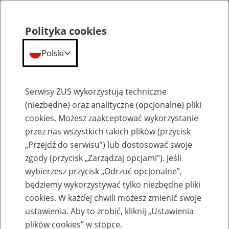
Polityka cookies
Polski
Menu
Szukaj
Serwisy ZUS wykorzystują techniczne
(niezbędne) oraz analityczne (opcjonalne) pliki
cookies. Możesz zaakceptować wykorzystanie
Szkolenia
przez nas wszystkich takich plików (przycisk
„Przejdź do serwisu”) lub dostosować swoje
zgody (przycisk „Zarządzaj opcjami”). Jeśli
wybierzesz przycisk „Odrzuć opcjonalne”,
będziemy wykorzystywać tylko niezbędne pliki
cookies. W każdej chwili możesz zmienić swoje
Zaproś ZUS do siebie: eZUS, wizyty
ustawienia. Aby to zrobić, kliknij „Ustawienia
rezerwowane, e-wizyty, Aktywni 50+
plików cookies” w stopce.