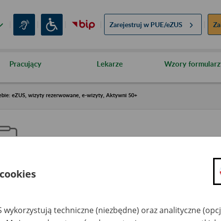
Zarejestruj w
PUE/eZUS
Za
Pracujący
Lekarze
Wzory formularz
ebie: eZUS, wizyty rezerwowane, e-wizyty, Aktywni 50+
 cookies
aproś ZUS do siebie: eZUS, wizy
ezerwowane, e-wizyty, Aktywni
 wykorzystują techniczne (niezbędne) oraz analityczne (opc