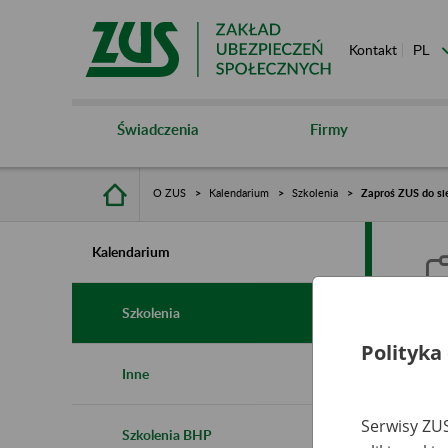
Kontakt
Świadczenia
Firmy
O ZUS
Kalendarium
Szkolenia
Zaproś ZUS do si
Kalendarium
Szkolenia
Polityka
Z
Inne
r
Serwisy ZUS
Szkolenia BHP