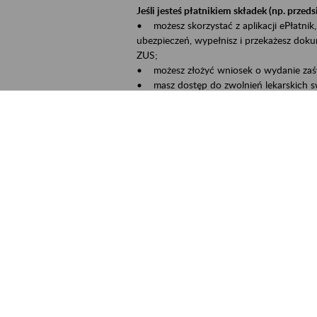
Jeśli jesteś płatnikiem składek (np. przeds
• możesz skorzystać z aplikacji ePłatnik,
ubezpieczeń, wypełnisz i przekażesz dok
ZUS;
• możesz złożyć wniosek o wydanie zaśw
• masz dostęp do zwolnień lekarskich s
Jeśli jesteś świadczeniobiorcą:
• masz dostęp m.in. do formularza PIT 1
do formularza PIT 40A, czyli rocznego ob
• możesz zarezerwować wizytę;
• możesz też złożyć wniosek o zmianę 
Aktywni 50+ to inicjatywa, która pokazuje
wartość.
Program ten to:
• promocja aktywności zawodowej osób p
• zachęcanie do świadomego planowania 
ZUS przez działania informacyjne i eduka
kontynuowaniu aktywności zawodowej, d