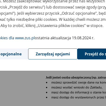
es. Możesz zaakceptować wykorzystanie przez nas wszystkich 
dzaj wydarzenia
Szkolenia
ycisk „Przejdź do serwisu”) lub dostosować swoje zgody (przy
opcjami”). Jeśli wybierzesz przycisk „Odrzuć opcjonalne”, bę
szar merytoryczny
Płatnicy, ubezpieczeni, świadczeniobiorcy
ać tylko niezbędne pliki cookies. W każdej chwili możesz zm
 Aby to zrobić, kliknij „Ustawienia plików cookies” w stopce.
is wydarzenia
Szkolenie stacjonarne w siedzibie firmy, in
okies dla www.zus.pl
ostatnia aktualizacja 19.08.2024 r.
Zgłoszenia przyjmujemy mailowo pod ad
Koniecznie wpisz w temacie wiadomości
datę szkolenia.
 opcjonalne
Zarządzaj opcjami
Przejdź do 
Platforma eZUS to kanał komunikacji pom
Dzięki niemu większość spraw załatwisz pr
Jeśli jesteś osoba ubezpieczoną (np. zatr
• możesz sprawdzić swoje dane na konc
• możesz wysłać wnioski do Zakładu,
• masz dostęp do informacji o stanie k
• masz dostęp do wystawionych przez l