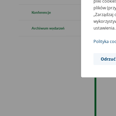
pliki cooki
Ro
plików (prz
Konferencje
„Zarządzaj 
Ob
wykorzystyw
ustawienia.
Archiwum wydarzeń
Op
Polityka co
Odrzuć