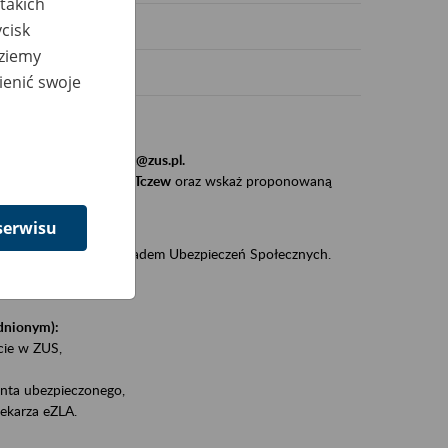
takich
cisk
dziemy
ienić swoje
stytucji, urzędu.
resem
szkolenia_gdansk@zus.pl.
Zaproś ZUS do siebie - Tczew
oraz wskaż proponowaną
serwisu
iędzy klientami a Zakładem Ubezpieczeń Społecznych.
zez internet.
udnionym):
ie w ZUS,
onta ubezpieczonego,
ekarza eZLA.