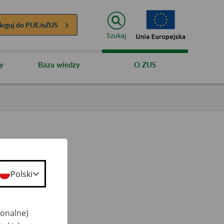
loguj do
PUE/eZUS
Szukaj
y
Baza wiedzy
O ZUS
Polski
ty
 50+
jonalne)