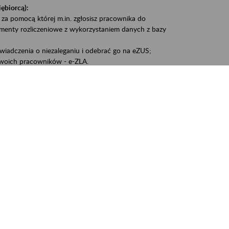
iębiorcą):
 za pomocą której m.in. zgłosisz pracownika do
umenty rozliczeniowe z wykorzystaniem danych z bazy
iadczenia o niezaleganiu i odebrać go na eZUS;
woich pracowników - e-ZLA.
1A, czyli informacji o dochodach uzyskanych od ZUS lub
liczenia podatku przez ZUS;
swoich danych.
, że wiek jest atutem, a doświadczenie ma realną
o pięćdziesiątym roku życia;
kariery i przyszłych świadczeń.
cyjne wspiera osoby dojrzałe w podejmowaniu i
baniu o zdrowie oraz przełamywaniu stereotypów