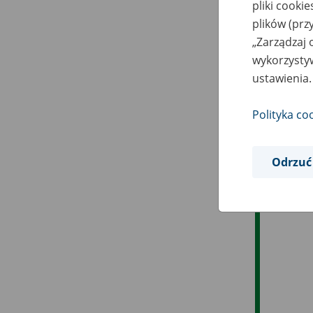
pliki cooki
plików (prz
„Zarządzaj 
wykorzystyw
ustawienia.
Polityka co
Odrzuć