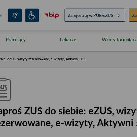
Zarejestruj w
PUE/eZUS
Za
Pracujący
Lekarze
Wzory formularz
ebie: eZUS, wizyty rezerwowane, e-wizyty, Aktywni 50+
aproś ZUS do siebie: eZUS, wizy
ezerwowane, e-wizyty, Aktywni