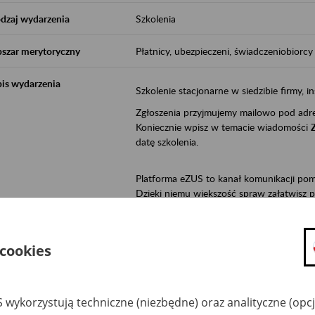
dzaj wydarzenia
Szkolenia
szar merytoryczny
Płatnicy, ubezpieczeni, świadczeniobiorcy
is wydarzenia
Szkolenie stacjonarne w siedzibie firmy, in
Zgłoszenia przyjmujemy mailowo pod ad
Koniecznie wpisz w temacie wiadomości
datę szkolenia.
Platforma eZUS to kanał komunikacji pom
Dzięki niemu większość spraw załatwisz pr
Jeśli jesteś osoba ubezpieczoną (np. zatr
• możesz sprawdzić swoje dane na konc
 cookies
• możesz wysłać wnioski do Zakładu,
• masz dostęp do informacji o stanie k
• masz dostęp do wystawionych przez l
 wykorzystują techniczne (niezbędne) oraz analityczne (opc