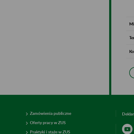
Mi
Te
Ko
Zamówienia publiczne
Deklar
Oferty pracy w ZUS
Praktyki i staże w ZUS