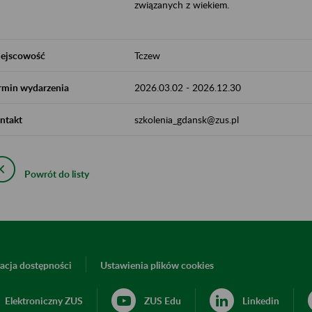
związanych z wiekiem.
ejscowość
Tczew
rmin wydarzenia
2026.03.02
-
2026.12.30
ntakt
szkolenia_gdansk@zus.pl
Powrót do listy
acja dostępności
Ustawienia plików cookies
Elektroniczny ZUS
ZUS Edu
Linkedin