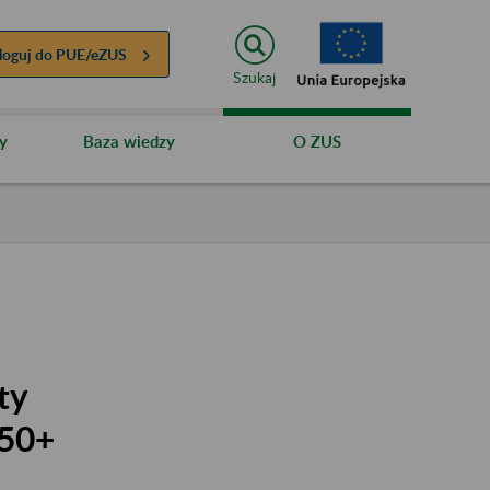
loguj do
PUE/eZUS
Szukaj
y
Baza wiedzy
O ZUS
ty
 50+