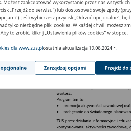
es. Możesz zaakceptować wykorzystanie przez nas wszystkich 
Jeśli jesteś płatnikiem składek (np. przeds
ycisk „Przejdź do serwisu”) lub dostosować swoje zgody (przy
• możesz skorzystać z aplikacji ePłatnik,
ubezpieczeń, wypełnisz i przekażesz dok
opcjami”). Jeśli wybierzesz przycisk „Odrzuć opcjonalne”, bę
ZUS;
ać tylko niezbędne pliki cookies. W każdej chwili możesz zm
• możesz złożyć wniosek o wydanie zaśw
 Aby to zrobić, kliknij „Ustawienia plików cookies” w stopce.
• masz dostęp do zwolnień lekarskich s
okies dla www.zus.pl
ostatnia aktualizacja 19.08.2024 r.
Jeśli jesteś świadczeniobiorcą:
• masz dostęp m.in. do formularza PIT 1
do formularza PIT 40A, czyli rocznego ob
 opcjonalne
Zarządzaj opcjami
Przejdź do 
• możesz zarezerwować wizytę;
• możesz też złożyć wniosek o zmianę 
Aktywni 50+ to inicjatywa, która pokazuje
wartość.
Program ten to:
• promocja aktywności zawodowej osób p
• zachęcanie do świadomego planowania 
ZUS przez działania informacyjne i eduka
kontynuowaniu aktywności zawodowej, d