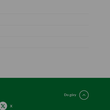
Do góry
X