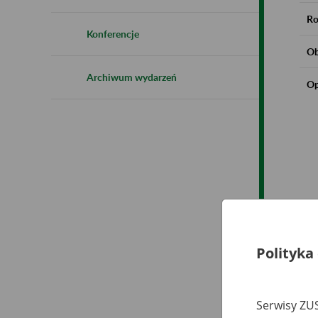
Ro
Konferencje
Ob
Archiwum wydarzeń
Op
Polityka
Serwisy ZUS