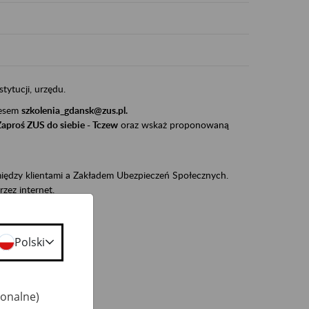
stytucji, urzędu.
resem
szkolenia_gdansk@zus.pl.
Zaproś ZUS do siebie - Tczew
oraz wskaż proponowaną
iędzy klientami a Zakładem Ubezpieczeń Społecznych.
zez internet.
udnionym):
ie w ZUS,
Polski
onta ubezpieczonego,
ekarza eZLA.
jonalne)