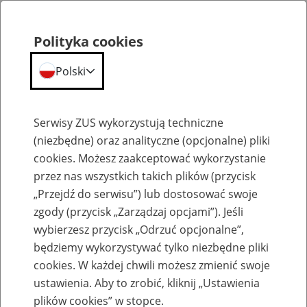
Polityka cookies
Polski
Menu
Szukaj
Serwisy ZUS wykorzystują techniczne
(niezbędne) oraz analityczne (opcjonalne) pliki
Przepraszamy,
cookies. Możesz zaakceptować wykorzystanie
podana strona nie została znaleziona.
przez nas wszystkich takich plików (przycisk
„Przejdź do serwisu”) lub dostosować swoje
Błąd 404
zgody (przycisk „Zarządzaj opcjami”). Jeśli
wybierzesz przycisk „Odrzuć opcjonalne”,
będziemy wykorzystywać tylko niezbędne pliki
cookies. W każdej chwili możesz zmienić swoje
ustawienia. Aby to zrobić, kliknij „Ustawienia
Przejdź do strony głównej
plików cookies” w stopce.