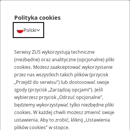
Polityka cookies
Polski
Menu
Szukaj
Serwisy ZUS wykorzystują techniczne
(niezbędne) oraz analityczne (opcjonalne) pliki
Przepraszamy,
cookies. Możesz zaakceptować wykorzystanie
podana strona nie została znaleziona.
przez nas wszystkich takich plików (przycisk
„Przejdź do serwisu”) lub dostosować swoje
Błąd 404
zgody (przycisk „Zarządzaj opcjami”). Jeśli
wybierzesz przycisk „Odrzuć opcjonalne”,
będziemy wykorzystywać tylko niezbędne pliki
cookies. W każdej chwili możesz zmienić swoje
ustawienia. Aby to zrobić, kliknij „Ustawienia
Przejdź do strony głównej
plików cookies” w stopce.