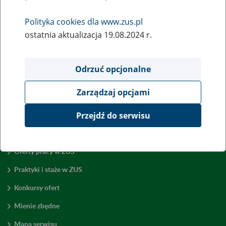
Wróć do poprzedniej strony
Polityka cookies dla www.zus.pl
ostatnia aktualizacja 19.08.2024 r.
Przejdź do mapy serwisu
Odrzuć opcjonalne
Zarządzaj opcjami
Przejdź do serwisu
Zamówienia publiczne
Oferty pracy w ZUS
Praktyki i staże w ZUS
Konkursy ofert
Mienie zbędne
Mapa serwisu