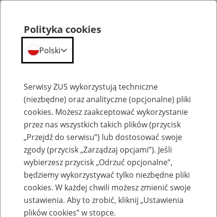
Polityka cookies
Polski
Menu
Szukaj
Serwisy ZUS wykorzystują techniczne
(niezbędne) oraz analityczne (opcjonalne) pliki
Przepraszamy,
cookies. Możesz zaakceptować wykorzystanie
podana strona nie została znaleziona.
przez nas wszystkich takich plików (przycisk
„Przejdź do serwisu”) lub dostosować swoje
Błąd 404
zgody (przycisk „Zarządzaj opcjami”). Jeśli
wybierzesz przycisk „Odrzuć opcjonalne”,
będziemy wykorzystywać tylko niezbędne pliki
cookies. W każdej chwili możesz zmienić swoje
ustawienia. Aby to zrobić, kliknij „Ustawienia
Przejdź do strony głównej
plików cookies” w stopce.