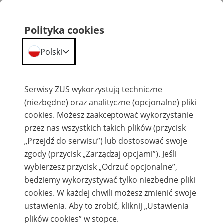
Polityka cookies
Polski
Menu
Szukaj
Serwisy ZUS wykorzystują techniczne
(niezbędne) oraz analityczne (opcjonalne) pliki
Przepraszamy,
cookies. Możesz zaakceptować wykorzystanie
podana strona nie została znaleziona.
przez nas wszystkich takich plików (przycisk
„Przejdź do serwisu”) lub dostosować swoje
Błąd 404
zgody (przycisk „Zarządzaj opcjami”). Jeśli
wybierzesz przycisk „Odrzuć opcjonalne”,
będziemy wykorzystywać tylko niezbędne pliki
cookies. W każdej chwili możesz zmienić swoje
ustawienia. Aby to zrobić, kliknij „Ustawienia
Przejdź do strony głównej
plików cookies” w stopce.