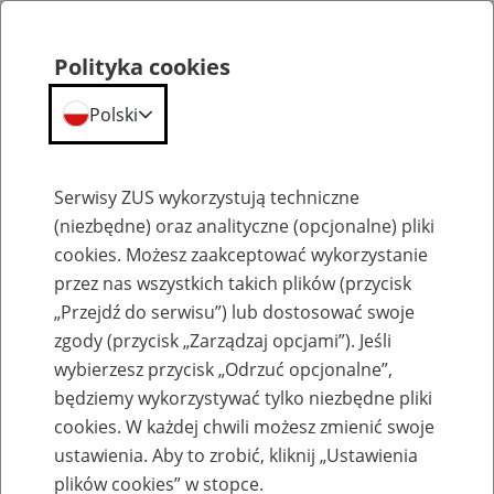
Polityka cookies
Polski
Menu
Szukaj
Serwisy ZUS wykorzystują techniczne
(niezbędne) oraz analityczne (opcjonalne) pliki
Przepraszamy,
cookies. Możesz zaakceptować wykorzystanie
podana strona nie została znaleziona.
przez nas wszystkich takich plików (przycisk
„Przejdź do serwisu”) lub dostosować swoje
Błąd 404
zgody (przycisk „Zarządzaj opcjami”). Jeśli
wybierzesz przycisk „Odrzuć opcjonalne”,
będziemy wykorzystywać tylko niezbędne pliki
cookies. W każdej chwili możesz zmienić swoje
ustawienia. Aby to zrobić, kliknij „Ustawienia
Przejdź do strony głównej
plików cookies” w stopce.