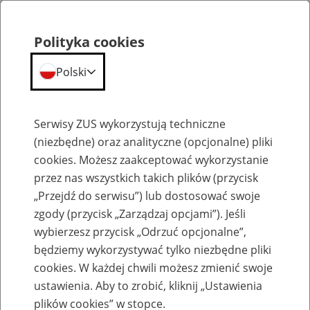
Polityka cookies
Polski
Menu
Szukaj
Serwisy ZUS wykorzystują techniczne
(niezbędne) oraz analityczne (opcjonalne) pliki
Przepraszamy,
cookies. Możesz zaakceptować wykorzystanie
podana strona nie została znaleziona.
przez nas wszystkich takich plików (przycisk
„Przejdź do serwisu”) lub dostosować swoje
Błąd 404
zgody (przycisk „Zarządzaj opcjami”). Jeśli
wybierzesz przycisk „Odrzuć opcjonalne”,
będziemy wykorzystywać tylko niezbędne pliki
cookies. W każdej chwili możesz zmienić swoje
ustawienia. Aby to zrobić, kliknij „Ustawienia
Przejdź do strony głównej
plików cookies” w stopce.