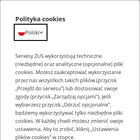
Polityka cookies
Polski
Menu
Szukaj
Serwisy ZUS wykorzystują techniczne
(niezbędne) oraz analityczne (opcjonalne) pliki
Przepraszamy,
cookies. Możesz zaakceptować wykorzystanie
podana strona nie została znaleziona.
przez nas wszystkich takich plików (przycisk
„Przejdź do serwisu”) lub dostosować swoje
Błąd 404
zgody (przycisk „Zarządzaj opcjami”). Jeśli
wybierzesz przycisk „Odrzuć opcjonalne”,
będziemy wykorzystywać tylko niezbędne pliki
cookies. W każdej chwili możesz zmienić swoje
ustawienia. Aby to zrobić, kliknij „Ustawienia
Przejdź do strony głównej
plików cookies” w stopce.