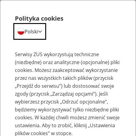
Polityka cookies
Polski
Menu
Szukaj
Serwisy ZUS wykorzystują techniczne
(niezbędne) oraz analityczne (opcjonalne) pliki
Przepraszamy,
cookies. Możesz zaakceptować wykorzystanie
podana strona nie została znaleziona.
przez nas wszystkich takich plików (przycisk
„Przejdź do serwisu”) lub dostosować swoje
Błąd 404
zgody (przycisk „Zarządzaj opcjami”). Jeśli
wybierzesz przycisk „Odrzuć opcjonalne”,
będziemy wykorzystywać tylko niezbędne pliki
cookies. W każdej chwili możesz zmienić swoje
ustawienia. Aby to zrobić, kliknij „Ustawienia
Przejdź do strony głównej
plików cookies” w stopce.