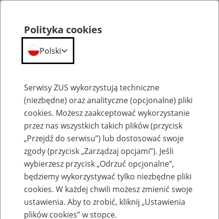
Polityka cookies
Polski
Menu
Szukaj
Serwisy ZUS wykorzystują techniczne
(niezbędne) oraz analityczne (opcjonalne) pliki
Przepraszamy,
cookies. Możesz zaakceptować wykorzystanie
podana strona nie została znaleziona.
przez nas wszystkich takich plików (przycisk
„Przejdź do serwisu”) lub dostosować swoje
Błąd 404
zgody (przycisk „Zarządzaj opcjami”). Jeśli
wybierzesz przycisk „Odrzuć opcjonalne”,
będziemy wykorzystywać tylko niezbędne pliki
cookies. W każdej chwili możesz zmienić swoje
ustawienia. Aby to zrobić, kliknij „Ustawienia
Przejdź do strony głównej
plików cookies” w stopce.