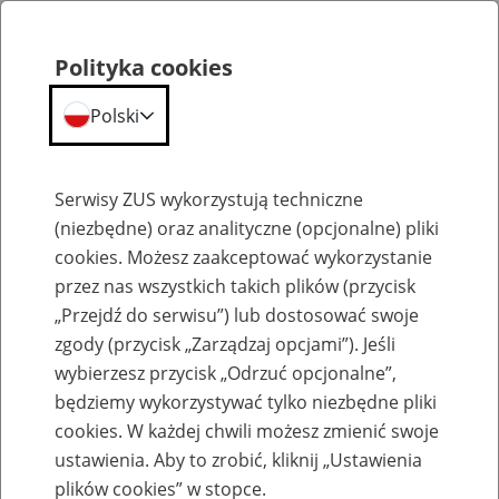
Polityka cookies
Polski
Menu
Szukaj
Serwisy ZUS wykorzystują techniczne
(niezbędne) oraz analityczne (opcjonalne) pliki
Przepraszamy,
cookies. Możesz zaakceptować wykorzystanie
podana strona nie została znaleziona.
przez nas wszystkich takich plików (przycisk
„Przejdź do serwisu”) lub dostosować swoje
Błąd 404
zgody (przycisk „Zarządzaj opcjami”). Jeśli
wybierzesz przycisk „Odrzuć opcjonalne”,
będziemy wykorzystywać tylko niezbędne pliki
cookies. W każdej chwili możesz zmienić swoje
ustawienia. Aby to zrobić, kliknij „Ustawienia
Przejdź do strony głównej
plików cookies” w stopce.