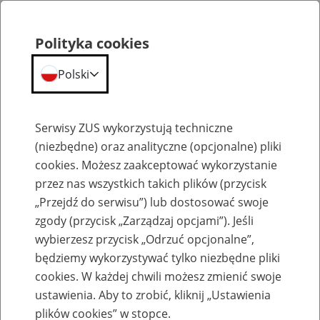
Polityka cookies
Polski
Menu
Szukaj
Serwisy ZUS wykorzystują techniczne
(niezbędne) oraz analityczne (opcjonalne) pliki
Przepraszamy,
cookies. Możesz zaakceptować wykorzystanie
podana strona nie została znaleziona.
przez nas wszystkich takich plików (przycisk
„Przejdź do serwisu”) lub dostosować swoje
Błąd 404
zgody (przycisk „Zarządzaj opcjami”). Jeśli
wybierzesz przycisk „Odrzuć opcjonalne”,
będziemy wykorzystywać tylko niezbędne pliki
cookies. W każdej chwili możesz zmienić swoje
ustawienia. Aby to zrobić, kliknij „Ustawienia
Przejdź do strony głównej
plików cookies” w stopce.