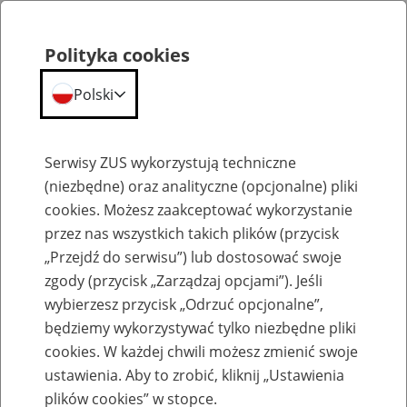
Polityka cookies
Polski
Menu
Szukaj
Serwisy ZUS wykorzystują techniczne
(niezbędne) oraz analityczne (opcjonalne) pliki
Przepraszamy,
cookies. Możesz zaakceptować wykorzystanie
podana strona nie została znaleziona.
przez nas wszystkich takich plików (przycisk
„Przejdź do serwisu”) lub dostosować swoje
Błąd 404
zgody (przycisk „Zarządzaj opcjami”). Jeśli
wybierzesz przycisk „Odrzuć opcjonalne”,
będziemy wykorzystywać tylko niezbędne pliki
cookies. W każdej chwili możesz zmienić swoje
ustawienia. Aby to zrobić, kliknij „Ustawienia
Przejdź do strony głównej
plików cookies” w stopce.