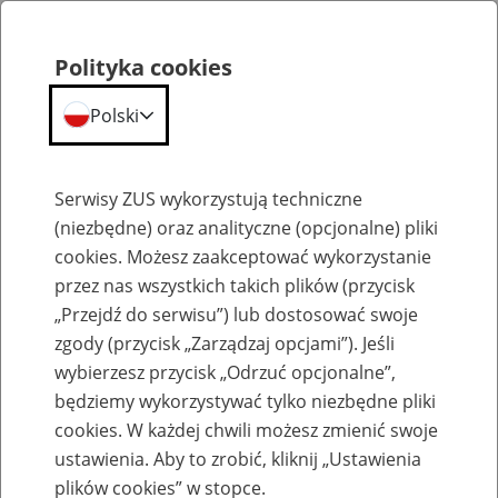
Polityka cookies
Polski
Menu
Szukaj
Serwisy ZUS wykorzystują techniczne
(niezbędne) oraz analityczne (opcjonalne) pliki
Przepraszamy,
cookies. Możesz zaakceptować wykorzystanie
podana strona nie została znaleziona.
przez nas wszystkich takich plików (przycisk
„Przejdź do serwisu”) lub dostosować swoje
Błąd 404
zgody (przycisk „Zarządzaj opcjami”). Jeśli
wybierzesz przycisk „Odrzuć opcjonalne”,
będziemy wykorzystywać tylko niezbędne pliki
cookies. W każdej chwili możesz zmienić swoje
ustawienia. Aby to zrobić, kliknij „Ustawienia
Przejdź do strony głównej
plików cookies” w stopce.