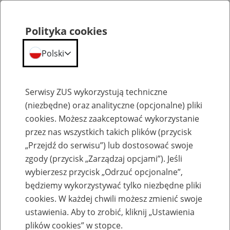
Polityka cookies
Polski
Menu
Szukaj
Serwisy ZUS wykorzystują techniczne
(niezbędne) oraz analityczne (opcjonalne) pliki
Przepraszamy,
cookies. Możesz zaakceptować wykorzystanie
podana strona nie została znaleziona.
przez nas wszystkich takich plików (przycisk
„Przejdź do serwisu”) lub dostosować swoje
Błąd 404
zgody (przycisk „Zarządzaj opcjami”). Jeśli
wybierzesz przycisk „Odrzuć opcjonalne”,
będziemy wykorzystywać tylko niezbędne pliki
cookies. W każdej chwili możesz zmienić swoje
ustawienia. Aby to zrobić, kliknij „Ustawienia
Przejdź do strony głównej
plików cookies” w stopce.