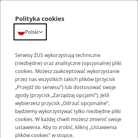
Polityka cookies
Polski
Menu
Szukaj
Serwisy ZUS wykorzystują techniczne
(niezbędne) oraz analityczne (opcjonalne) pliki
Przepraszamy,
cookies. Możesz zaakceptować wykorzystanie
podana strona nie została znaleziona.
przez nas wszystkich takich plików (przycisk
„Przejdź do serwisu”) lub dostosować swoje
Błąd 404
zgody (przycisk „Zarządzaj opcjami”). Jeśli
wybierzesz przycisk „Odrzuć opcjonalne”,
będziemy wykorzystywać tylko niezbędne pliki
cookies. W każdej chwili możesz zmienić swoje
ustawienia. Aby to zrobić, kliknij „Ustawienia
Przejdź do strony głównej
plików cookies” w stopce.