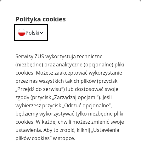
Polityka cookies
Polski
Menu
Szukaj
Serwisy ZUS wykorzystują techniczne
(niezbędne) oraz analityczne (opcjonalne) pliki
Przepraszamy,
cookies. Możesz zaakceptować wykorzystanie
podana strona nie została znaleziona.
przez nas wszystkich takich plików (przycisk
„Przejdź do serwisu”) lub dostosować swoje
Błąd 404
zgody (przycisk „Zarządzaj opcjami”). Jeśli
wybierzesz przycisk „Odrzuć opcjonalne”,
będziemy wykorzystywać tylko niezbędne pliki
cookies. W każdej chwili możesz zmienić swoje
ustawienia. Aby to zrobić, kliknij „Ustawienia
Przejdź do strony głównej
plików cookies” w stopce.